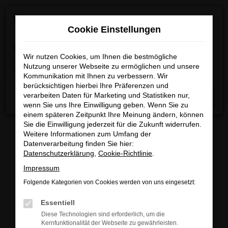
Zum
×
Wir machen Betriebsferien
Hauptinhalt
Cookie Einstellungen
springen
Wichtige Info:
In der Zeit
vom 03.08.2026 bis
15.08.2026
Wir nutzen Cookies, um Ihnen die bestmögliche
haben wir Betriebsferien.
Am 17.08.2026
Nutzung unserer Webseite zu ermöglichen und unsere
sind wir wieder regulär für Sie da.
Kommunikation mit Ihnen zu verbessern. Wir
berücksichtigen hierbei Ihre Präferenzen und
Startseite
Fahrzeugangebote
Fahrzeugbestand
verarbeiten Daten für Marketing und Statistiken nur,
Schließen
wenn Sie uns Ihre Einwilligung geben. Wenn Sie zu
einem späteren Zeitpunkt Ihre Meinung ändern, können
Sie die Einwilligung jederzeit für die Zukunft widerrufen.
Weitere Informationen zum Umfang der
Datenverarbeitung finden Sie hier:
FAHRZEUGBESTAND/FAHRZEUG
Datenschutzerklärung
,
Cookie-Richtlinie
.
Impressum
SUCHE
Folgende Kategorien von Cookies werden von uns eingesetzt:
Essentiell
Sichern Sie sich eines unserer sofort verfügbaren
Diese Technologien sind erforderlich, um die
Fahrzeuge zu attraktiven Konditionen, egal ob
Kernfunktionalität der Webseite zu gewährleisten.