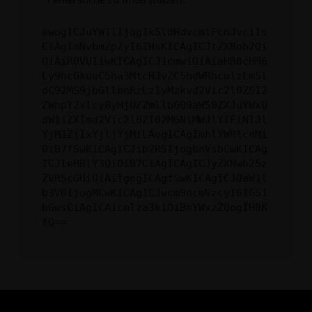
ewogICJuYW1lIjogIk5ldHdvcmtFcnJvciIs
CiAgImNvbmZpZyI6IHsKICAgICJtZXRob2Qi
OiAiR0VUIiwKICAgICJ1cmwiOiAiaHR0cHM6
Ly9hcGkueC5ha3MtcHJvZC5hdWRhcmlzLm5l
dC92MS9jbGllbnRzLzIyMzkvd2Vic2l0ZS12
ZWhpY2xlcy8yMjU/ZmllbGQ9aW50ZXJuYWxO
dW1iZXImd2Vic2l0ZT02MGNiMWJlYTFiNTJl
YjM1ZjIxYjljYjMiLAogICAgImhlYWRlcnMi
OiB7fSwKICAgICJib2R5IjogbnVsbCwKICAg
ICJleHBlY3QiOiB7CiAgICAgICJyZXNwb25z
ZVR5cGUiOiAiIgogICAgfSwKICAgICJ0aW1l
b3V0IjogMCwKICAgICJwcm9ncmVzcyI6IG51
bGwsCiAgICAicmlza3kiOiBmYWxzZQogIH0K
fQ==