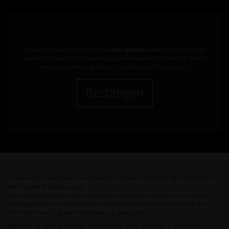
Es wird versucht, Inhalte von
maps.google.com
zu laden. Dabei
können Daten an Dritte weitergegeben werden. Wenn Sie damit
einverstanden sind, klicken Sie bitte auf "Bestätigen".
Bestätigen
Ehemaliger Neupreis (Unverbindliche Preisempfehlung des Herstellers
1
am Tag der Erstzulassung).
Der errechnete Preisvorteil sowie die angegebene Ersparnis errechnet
sich gegenüber der ehemaligen unverbindlichen Preisempfehlung des
Herstellers am Tag der Erstzulassung (Neupreis).
2
Hierbei handelt es sich um ein Finanzierungs-Angebot. Preise sind