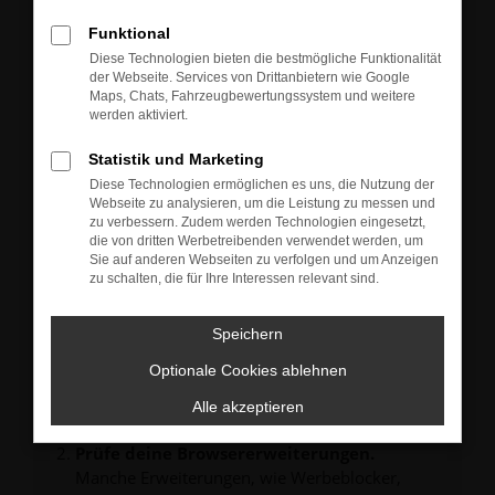
Neu-, Jahres- oder Gebrauchtwagen.
Sie können die Fahrzeuge gern zu unseren aktuellen
Funktional
Öffnungszeiten besichtigen und einen Probefahrt-
Diese Technologien bieten die bestmögliche Funktionalität
Termin vereinbaren.
der Webseite. Services von Drittanbietern wie Google
Unsere Verkäufer freuen sich auf Ihre Anfrage und
Maps, Chats, Fahrzeugbewertungssystem und weitere
melden sich schnellstmöglich bei Ihnen.
werden aktiviert.
Statistik und Marketing
Diese Technologien ermöglichen es uns, die Nutzung der
Webseite zu analysieren, um die Leistung zu messen und
zu verbessern. Zudem werden Technologien eingesetzt,
FEHLER: NETWORK ERROR
die von dritten Werbetreibenden verwendet werden, um
Sie auf anderen Webseiten zu verfolgen und um Anzeigen
zu schalten, die für Ihre Interessen relevant sind.
Beim Laden ist ein Fehler aufgetreten.
Hier sind ein paar Tipps, die dir helfen können:
Speichern
Überprüfe deine Firewall und deine
Internetverbindung.
Optionale Cookies ablehnen
Laden andere Webseiten, zum Beispiel deine
Alle akzeptieren
Suchmaschine?
Prüfe deine Browsererweiterungen.
Manche Erweiterungen, wie Werbeblocker,