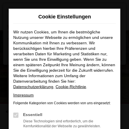
Zum
×
Wir machen Betriebsferien
Hauptinhalt
Cookie Einstellungen
springen
Wichtige Info:
In der Zeit
vom 03.08.2026 bis
15.08.2026
Wir nutzen Cookies, um Ihnen die bestmögliche
haben wir Betriebsferien.
Am 17.08.2026
Nutzung unserer Webseite zu ermöglichen und unsere
sind wir wieder regulär für Sie da.
Kommunikation mit Ihnen zu verbessern. Wir
berücksichtigen hierbei Ihre Präferenzen und
verarbeiten Daten für Marketing und Statistiken nur,
Schließen
wenn Sie uns Ihre Einwilligung geben. Wenn Sie zu
einem späteren Zeitpunkt Ihre Meinung ändern, können
Sie die Einwilligung jederzeit für die Zukunft widerrufen.
Weitere Informationen zum Umfang der
Datenverarbeitung finden Sie hier:
Datenschutzerklärung
,
Cookie-Richtlinie
.
Impressum
Folgende Kategorien von Cookies werden von uns eingesetzt:
Startseite
Fahrzeugangebote
Fahrzeuganfrage
Essentiell
Diese Technologien sind erforderlich, um die
Kernfunktionalität der Webseite zu gewährleisten.