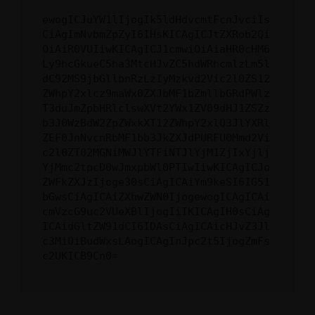
ewogICJuYW1lIjogIk5ldHdvcmtFcnJvciIs
CiAgImNvbmZpZyI6IHsKICAgICJtZXRob2Qi
OiAiR0VUIiwKICAgICJ1cmwiOiAiaHR0cHM6
Ly9hcGkueC5ha3MtcHJvZC5hdWRhcmlzLm5l
dC92MS9jbGllbnRzLzIyMzkvd2Vic2l0ZS12
ZWhpY2xlcz9maWx0ZXJbMF1bZmllbGRdPWlz
T3duJmZpbHRlclswXVt2YWx1ZV09dHJ1ZSZz
b3J0WzBdW2ZpZWxkXT12ZWhpY2xlQ3JlYXRl
ZEF0JnNvcnRbMF1bb3JkZXJdPURFU0Mmd2Vi
c2l0ZT02MGNiMWJlYTFiNTJlYjM1ZjIxYjlj
YjMmc2tpcD0wJmxpbWl0PTIwIiwKICAgICJo
ZWFkZXJzIjoge30sCiAgICAiYm9keSI6IG51
bGwsCiAgICAiZXhwZWN0IjogewogICAgICAi
cmVzcG9uc2VUeXBlIjogIiIKICAgIH0sCiAg
ICAidGltZW91dCI6IDAsCiAgICAicHJvZ3Jl
c3MiOiBudWxsLAogICAgInJpc2t5IjogZmFs
c2UKICB9Cn0=