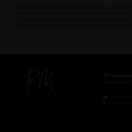
ewogICJuYW1lIjogIk5ldHdvcmtFcnJvciIsCiAgImN
cmlzLm5ldC92MS9jbGllbnRzLzIyMzkvd2Vic2l0ZS1
ICAgImhlYWRlcnMiOiB7fSwKICAgICJib2R5IjogbnV
ICAgICJwcm9ncmVzcyI6IG51bGwsCiAgICAicmlza3k
RM Automobi
Weinbergstraß
info@rm-a
+49 1738