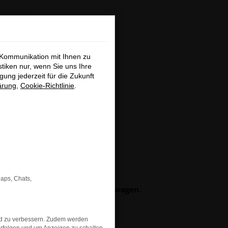
×
 Kommunikation mit Ihnen zu
stiken nur, wenn Sie uns Ihre
ung jederzeit für die Zukunft
ärung
,
Cookie-Richtlinie
.
hließen
GSUCHE
Maps, Chats,
b Neu-, Jahres- oder Gebrauchtwagen.
obefahrt-Termin vereinbaren.
ch bei Ihnen.
nd zu verbessern. Zudem werden