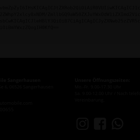
vbmZpZyI6IHsKICAgICJtZXRob2QiOiAiR0VUIiwKICAgICJ1
2ZWhpY2xlcy8xNDM/ZmllbGQ9aW50ZXJuYWxOdW1iZXImd2Vi
sbCwKICAgICJleHBlY3QiOiB7CiAgICAgICJyZXNwb25zZVR5
iOiBmYWxzZQogIH0KfQ==
le Sangerhausen
Unsere Öffnungszeiten:
e 6, 06526 Sangerhausen
Mo.-Fr. 9.00-17.30 Uhr
Sa. 9.00-12.00 Uhr / Nach telef
Vereinbarung.
utomobile.com
600655