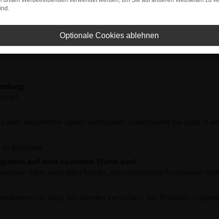
on dritten Werbetreibenden verwendet werden, um Sie auf anderen Webseiten zu ve
ind.
Optionale Cookies ablehnen
indung.
hine?
aden bestimmter Seiten verhindern. Funktioniert die Seite in e
 zu beheben.
bssystem auf dem neuesten Stand sind.
ko, sondern kann auch dazu führen, dass bestimmte Funktionen nic
ontaktiere uns bitte. Wir werden versuchen, das Problem zu behe