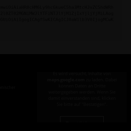
cmwiOiAiaHR0cHM6Ly9hcGkueC5ha3MtcHJvZC5hdWRh
c2l0ZT02MGNiMWJlYTFiNTJlYjM1ZjIxYjljYjMiLAog
cGUiOiAiIgogICAgfSwKICAgICJ0aW1lb3V0IjogMCwK
Es wird versucht, Inhalte von
maps.google.com
zu laden. Dabei
können Daten an Dritte
onischer
weitergegeben werden. Wenn Sie
damit einverstanden sind, klicken
Sie bitte auf "Bestätigen".
Bestätigen