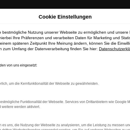
chen Betriebsferien
Cookie Einstellungen
 Info:
In der Zeit
vom 03.08.2026 bis 15.08.2026
haben wir
ie bestmögliche Nutzung unserer Webseite zu ermöglichen und unsere
hierbei Ihre Präferenzen und verarbeiten Daten für Marketing und Stati
ferien.
Am 17.08.2026 sind wir wieder regulär für Sie da.
einem späteren Zeitpunkt Ihre Meinung ändern, können Sie die Einwillig
en zum Umfang der Datenverarbeitung finden Sie hier:
Datenschutzerkl
Sc
en von uns eingesetzt:
EUGBESTAND/FAHRZEU
rlich, um die Kernfunktionalität der Webseite zu gewährleisten.
estmögliche Funktionalität der Webseite. Services von Drittanbietern wie Google 
eitere werden aktiviert.
rt verfügbaren Fahrzeuge zu attraktiven Konditionen, egal o
rn zu unseren aktuellen Öffnungszeiten besichtigen und einen Pr
ufer freuen sich auf Ihre Anfrage und melden sich schnellstmögli
 es uns, die Nutzung der Webseite zu analysieren, um die Leistung zu messen u