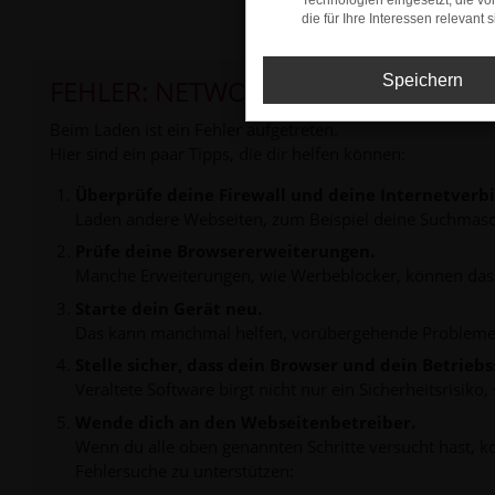
Technologien eingesetzt, die v
die für Ihre Interessen relevant s
Speichern
FEHLER: NETWORK ERROR
Beim Laden ist ein Fehler aufgetreten.
Hier sind ein paar Tipps, die dir helfen können:
Überprüfe deine Firewall und deine Internetverb
Laden andere Webseiten, zum Beispiel deine Suchmasc
Prüfe deine Browsererweiterungen.
Manche Erweiterungen, wie Werbeblocker, können das L
Starte dein Gerät neu.
Das kann manchmal helfen, vorübergehende Probleme
Stelle sicher, dass dein Browser und dein Betrie
Veraltete Software birgt nicht nur ein Sicherheitsrisi
Wende dich an den Webseitenbetreiber.
Wenn du alle oben genannten Schritte versucht hast, k
Fehlersuche zu unterstützen: