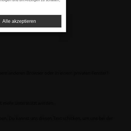
rfolgen und um Anzeigen zu schalten,
Alle akzeptieren
inem anderen Browser oder in einem privaten Fenster?
ht mehr unterstützt werden.
ben. Du kannst uns diesen Text schicken, um uns bei der