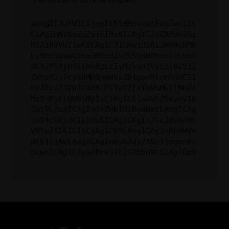
ewogICJuYW1lIjogIk5ldHdvcmtFcnJvciIs
CiAgImNvbmZpZyI6IHsKICAgICJtZXRob2Qi
OiAiR0VUIiwKICAgICJ1cmwiOiAiaHR0cHM6
Ly9hcGkueC5ha3MtcHJvZC5hdWRhcmlzLm5l
dC92MS9jbGllbnRzLzIyMzkvd2Vic2l0ZS12
ZWhpY2xlcy80MD9maWVsZD1pbnRlcm5hbE51
bWJlciZ3ZWJzaXRlPTYwY2IxYmVhMWI1MmVi
MzVmMjFiOWNiMyIsCiAgICAiaGVhZGVycyI6
IHt9LAogICAgImJvZHkiOiBudWxsLAogICAg
ImV4cGVjdCI6IHsKICAgICAgInJlc3BvbnNl
VHlwZSI6ICIiCiAgICB9LAogICAgInRpbWVv
dXQiOiAwLAogICAgInByb2dyZXNzIjogbnVs
bCwKICAgICJyaXNreSI6IGZhbHNlCiAgfQp9