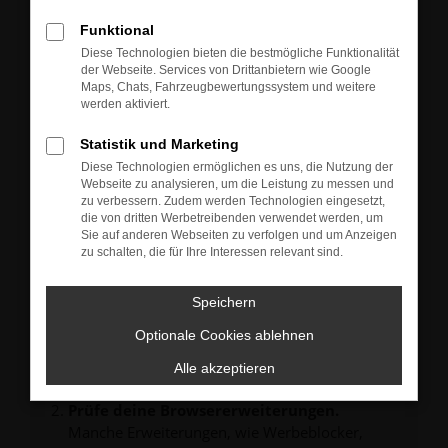
Neu-, Jahres- oder Gebrauchtwagen.
Sie können die Fahrzeuge gern zu unseren aktuellen
Funktional
Öffnungszeiten besichtigen und einen Probefahrt-
Diese Technologien bieten die bestmögliche Funktionalität
Termin vereinbaren.
der Webseite. Services von Drittanbietern wie Google
Unsere Verkäufer freuen sich auf Ihre Anfrage und
Maps, Chats, Fahrzeugbewertungssystem und weitere
melden sich schnellstmöglich bei Ihnen.
werden aktiviert.
Statistik und Marketing
Diese Technologien ermöglichen es uns, die Nutzung der
Webseite zu analysieren, um die Leistung zu messen und
zu verbessern. Zudem werden Technologien eingesetzt,
FEHLER: NETWORK ERROR
die von dritten Werbetreibenden verwendet werden, um
Sie auf anderen Webseiten zu verfolgen und um Anzeigen
zu schalten, die für Ihre Interessen relevant sind.
Beim Laden ist ein Fehler aufgetreten.
Hier sind ein paar Tipps, die dir helfen können:
Speichern
Überprüfe deine Firewall und deine
Internetverbindung.
Optionale Cookies ablehnen
Laden andere Webseiten, zum Beispiel deine
Alle akzeptieren
Suchmaschine?
Prüfe deine Browsererweiterungen.
Manche Erweiterungen, wie Werbeblocker,