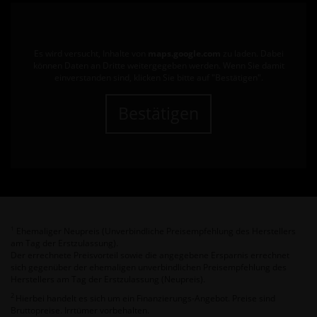
Es wird versucht, Inhalte von
maps.google.com
zu laden. Dabei
können Daten an Dritte weitergegeben werden. Wenn Sie damit
einverstanden sind, klicken Sie bitte auf "Bestätigen".
Bestätigen
Ehemaliger Neupreis (Unverbindliche Preisempfehlung des Herstellers
1
am Tag der Erstzulassung).
Der errechnete Preisvorteil sowie die angegebene Ersparnis errechnet
sich gegenüber der ehemaligen unverbindlichen Preisempfehlung des
Herstellers am Tag der Erstzulassung (Neupreis).
2
Hierbei handelt es sich um ein Finanzierungs-Angebot. Preise sind
Bruttopreise. Irrtümer vorbehalten.