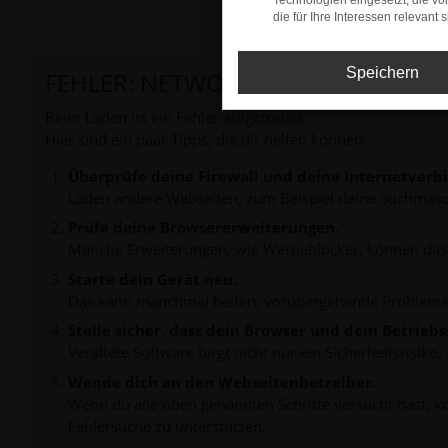
Technologien eingesetzt, die v
die für Ihre Interessen relevant s
Speichern
FEHLER: NETWORK ERROR
Beim Laden ist ein Fehler aufgetreten.
Hier sind ein paar Tipps, die dir helfen können:
Überprüfe deine Firewall und deine Internetverb
Laden andere Webseiten, zum Beispiel deine Suchmasc
Prüfe deine Browsererweiterungen.
Manche Erweiterungen, wie Werbeblocker, können das L
Starte dein Gerät neu.
Das kann manchmal helfen, vorübergehende Probleme
Stelle sicher, dass dein Browser und dein Betrie
Veraltete Software birgt nicht nur ein Sicherheitsrisi
Wende dich an den Webseitenbetreiber.
Wenn du alle oben genannten Schritte versucht hast, k
Fehlersuche zu unterstützen: