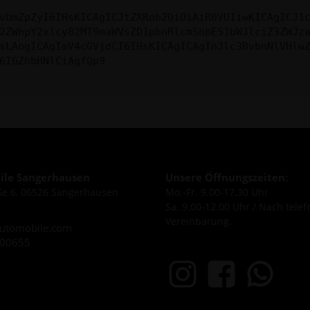
vbmZpZyI6IHsKICAgICJtZXRob2QiOiAiR0VUIiwKICAgICJ1
2ZWhpY2xlcy82MT9maWVsZD1pbnRlcm5hbE51bWJlciZ3ZWJz
sLAogICAgImV4cGVjdCI6IHsKICAgICAgInJlc3BvbnNlVHlw
6IGZhbHNlCiAgfQp9
le Sangerhausen
Unsere Öffnungszeiten:
e 6, 06526 Sangerhausen
Mo.-Fr. 9.00-17.30 Uhr
Sa. 9.00-12.00 Uhr / Nach telef
Vereinbarung.
utomobile.com
600655