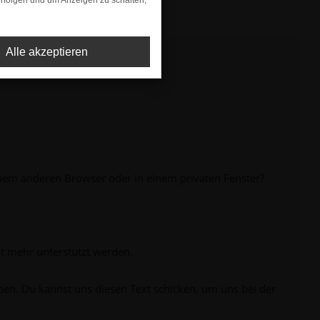
rfolgen und um Anzeigen zu schalten,
Alle akzeptieren
inem anderen Browser oder in einem privaten Fenster?
ht mehr unterstützt werden.
ben. Du kannst uns diesen Text schicken, um uns bei der