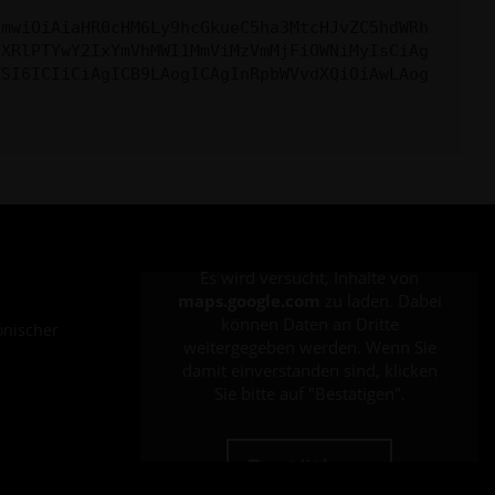
cmwiOiAiaHR0cHM6Ly9hcGkueC5ha3MtcHJvZC5hdWRh
aXRlPTYwY2IxYmVhMWI1MmViMzVmMjFiOWNiMyIsCiAg
ZSI6ICIiCiAgICB9LAogICAgInRpbWVvdXQiOiAwLAog
Es wird versucht, Inhalte von
maps.google.com
zu laden. Dabei
können Daten an Dritte
onischer
weitergegeben werden. Wenn Sie
damit einverstanden sind, klicken
Sie bitte auf "Bestätigen".
Bestätigen