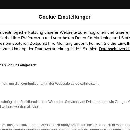
chen Betriebsferien
Cookie Einstellungen
 Info:
In der Zeit
vom 03.08.2026 bis 15.08.2026
haben wir
ie bestmögliche Nutzung unserer Webseite zu ermöglichen und unsere
hierbei Ihre Präferenzen und verarbeiten Daten für Marketing und Stati
ferien.
Am 17.08.2026 sind wir wieder regulär für Sie da.
einem späteren Zeitpunkt Ihre Meinung ändern, können Sie die Einwillig
en zum Umfang der Datenverarbeitung finden Sie hier:
Datenschutzerkl
Sc
en von uns eingesetzt:
EUGBESTAND/FAHRZEU
rlich, um die Kernfunktionalität der Webseite zu gewährleisten.
estmögliche Funktionalität der Webseite. Services von Drittanbietern wie Google 
eitere werden aktiviert.
rt verfügbaren Fahrzeuge zu attraktiven Konditionen, egal o
rn zu unseren aktuellen Öffnungszeiten besichtigen und einen Pr
ufer freuen sich auf Ihre Anfrage und melden sich schnellstmögli
 es uns, die Nutzung der Webseite zu analysieren, um die Leistung zu messen u