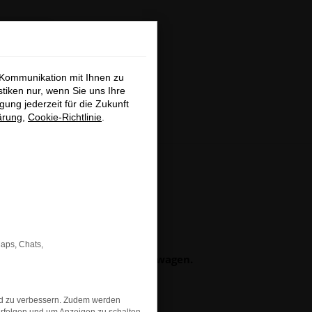
×
 Kommunikation mit Ihnen zu
stiken nur, wenn Sie uns Ihre
ung jederzeit für die Zukunft
ärung
,
Cookie-Richtlinie
.
hließen
GSUCHE
Maps, Chats,
b Neu-, Jahres- oder Gebrauchtwagen.
obefahrt-Termin vereinbaren.
ch bei Ihnen.
nd zu verbessern. Zudem werden