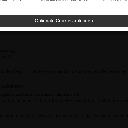
on dritten Werbetreibenden verwendet werden, um Sie auf anderen Webseiten zu ve
ind.
Optionale Cookies ablehnen
indung.
hine?
aden bestimmter Seiten verhindern. Funktioniert die Seite in e
 zu beheben.
bssystem auf dem neuesten Stand sind.
ko, sondern kann auch dazu führen, dass bestimmte Funktionen nic
ontaktiere uns bitte. Wir werden versuchen, das Problem zu behe