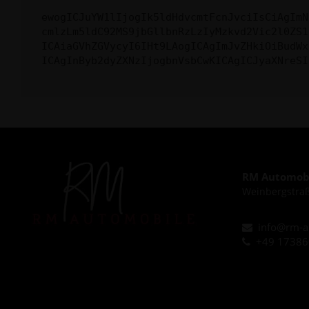
ewogICJuYW1lIjogIk5ldHdvcmtFcnJvciIsCiAgImN
cmlzLm5ldC92MS9jbGllbnRzLzIyMzkvd2Vic2l0ZS1
ICAiaGVhZGVycyI6IHt9LAogICAgImJvZHkiOiBudWx
ICAgInByb2dyZXNzIjogbnVsbCwKICAgICJyaXNreSI
RM Automobi
Weinbergstraß
info@rm-a
+49 1738