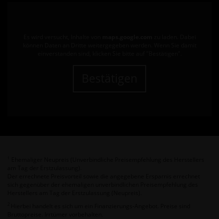
Es wird versucht, Inhalte von
maps.google.com
zu laden. Dabei
können Daten an Dritte weitergegeben werden. Wenn Sie damit
einverstanden sind, klicken Sie bitte auf "Bestätigen".
Bestätigen
Ehemaliger Neupreis (Unverbindliche Preisempfehlung des Herstellers
1
am Tag der Erstzulassung).
Der errechnete Preisvorteil sowie die angegebene Ersparnis errechnet
sich gegenüber der ehemaligen unverbindlichen Preisempfehlung des
Herstellers am Tag der Erstzulassung (Neupreis).
2
Hierbei handelt es sich um ein Finanzierungs-Angebot. Preise sind
Bruttopreise. Irrtümer vorbehalten.