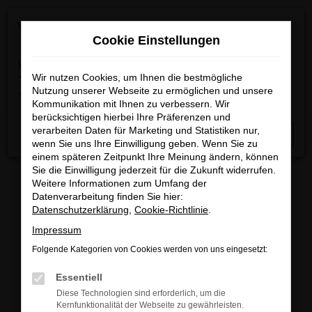
Zum
×
Wir machen Betriebsferien
Hauptinhalt
Cookie Einstellungen
springen
Wichtige Info:
In der Zeit
vom 03.08.2026 bis
15.08.2026
Wir nutzen Cookies, um Ihnen die bestmögliche
haben wir Betriebsferien.
Am 17.08.2026
Nutzung unserer Webseite zu ermöglichen und unsere
sind wir wieder regulär für Sie da.
Kommunikation mit Ihnen zu verbessern. Wir
berücksichtigen hierbei Ihre Präferenzen und
Startseite
Fahrzeugangebote
Fahrzeugbestand
verarbeiten Daten für Marketing und Statistiken nur,
Schließen
wenn Sie uns Ihre Einwilligung geben. Wenn Sie zu
einem späteren Zeitpunkt Ihre Meinung ändern, können
Sie die Einwilligung jederzeit für die Zukunft widerrufen.
Weitere Informationen zum Umfang der
Datenverarbeitung finden Sie hier:
FAHRZEUGBESTAND/FAHRZEUG
Datenschutzerklärung
,
Cookie-Richtlinie
.
Impressum
SUCHE
Folgende Kategorien von Cookies werden von uns eingesetzt:
Essentiell
Sichern Sie sich eines unserer sofort verfügbaren
Diese Technologien sind erforderlich, um die
Fahrzeuge zu attraktiven Konditionen, egal ob
Kernfunktionalität der Webseite zu gewährleisten.