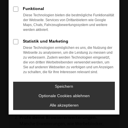
Neu-, Jahres- oder Gebrauchtwagen.
Sie können die Fahrzeuge gern zu unseren aktuellen
Funktional
Öffnungszeiten besichtigen und einen Probefahrt-
Diese Technologien bieten die bestmögliche Funktionalität
Termin vereinbaren.
der Webseite. Services von Drittanbietern wie Google
Unsere Verkäufer freuen sich auf Ihre Anfrage und
Maps, Chats, Fahrzeugbewertungssystem und weitere
melden sich schnellstmöglich bei Ihnen.
werden aktiviert.
Statistik und Marketing
Diese Technologien ermöglichen es uns, die Nutzung der
Webseite zu analysieren, um die Leistung zu messen und
zu verbessern. Zudem werden Technologien eingesetzt,
FEHLER: NETWORK ERROR
die von dritten Werbetreibenden verwendet werden, um
Sie auf anderen Webseiten zu verfolgen und um Anzeigen
zu schalten, die für Ihre Interessen relevant sind.
Beim Laden ist ein Fehler aufgetreten.
Hier sind ein paar Tipps, die dir helfen können:
Speichern
Überprüfe deine Firewall und deine
Internetverbindung.
Optionale Cookies ablehnen
Laden andere Webseiten, zum Beispiel deine
Alle akzeptieren
Suchmaschine?
Prüfe deine Browsererweiterungen.
Manche Erweiterungen, wie Werbeblocker,