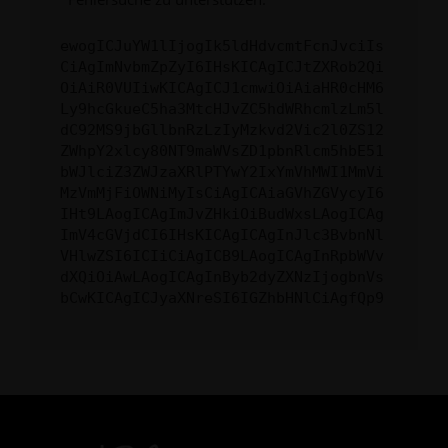
ewogICJuYW1lIjogIk5ldHdvcmtFcnJvciIs
CiAgImNvbmZpZyI6IHsKICAgICJtZXRob2Qi
OiAiR0VUIiwKICAgICJ1cmwiOiAiaHR0cHM6
Ly9hcGkueC5ha3MtcHJvZC5hdWRhcmlzLm5l
dC92MS9jbGllbnRzLzIyMzkvd2Vic2l0ZS12
ZWhpY2xlcy80NT9maWVsZD1pbnRlcm5hbE51
bWJlciZ3ZWJzaXRlPTYwY2IxYmVhMWI1MmVi
MzVmMjFiOWNiMyIsCiAgICAiaGVhZGVycyI6
IHt9LAogICAgImJvZHkiOiBudWxsLAogICAg
ImV4cGVjdCI6IHsKICAgICAgInJlc3BvbnNl
VHlwZSI6ICIiCiAgICB9LAogICAgInRpbWVv
dXQiOiAwLAogICAgInByb2dyZXNzIjogbnVs
bCwKICAgICJyaXNreSI6IGZhbHNlCiAgfQp9