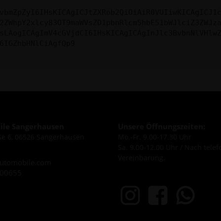
vbmZpZyI6IHsKICAgICJtZXRob2QiOiAiR0VUIiwKICAgICJ1
2ZWhpY2xlcy83OT9maWVsZD1pbnRlcm5hbE51bWJlciZ3ZWJz
sLAogICAgImV4cGVjdCI6IHsKICAgICAgInJlc3BvbnNlVHlw
6IGZhbHNlCiAgfQp9
le Sangerhausen
Unsere Öffnungszeiten:
e 6, 06526 Sangerhausen
Mo.-Fr. 9.00-17.30 Uhr
Sa. 9.00-12.00 Uhr / Nach telef
Vereinbarung.
utomobile.com
600655