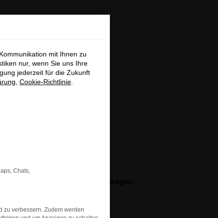
×
 Kommunikation mit Ihnen zu
stiken nur, wenn Sie uns Ihre
ung jederzeit für die Zukunft
ärung
,
Cookie-Richtlinie
.
hließen
GSUCHE
Maps, Chats,
b Neu-, Jahres- oder Gebrauchtwagen.
obefahrt-Termin vereinbaren.
ch bei Ihnen.
nd zu verbessern. Zudem werden