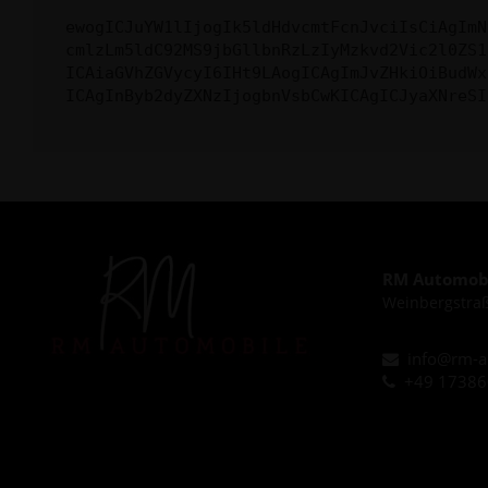
ewogICJuYW1lIjogIk5ldHdvcmtFcnJvciIsCiAgImN
cmlzLm5ldC92MS9jbGllbnRzLzIyMzkvd2Vic2l0ZS1
ICAiaGVhZGVycyI6IHt9LAogICAgImJvZHkiOiBudWx
ICAgInByb2dyZXNzIjogbnVsbCwKICAgICJyaXNreSI
RM Automobi
Weinbergstraß
info@rm-a
+49 1738