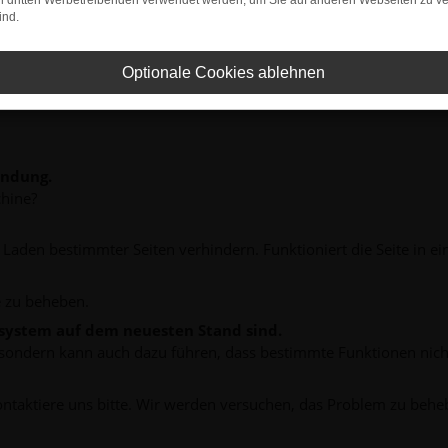
on dritten Werbetreibenden verwendet werden, um Sie auf anderen Webseiten zu ve
ind.
Optionale Cookies ablehnen
indung.
hine?
aden bestimmter Seiten verhindern. Funktioniert die Seite in e
 zu beheben.
bssystem auf dem neuesten Stand sind.
ko, sondern kann auch dazu führen, dass bestimmte Funktionen nic
ontaktiere uns bitte. Wir werden versuchen, das Problem zu behe