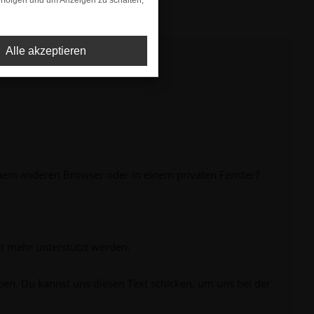
rfolgen und um Anzeigen zu schalten,
Alle akzeptieren
inem anderen Browser oder in einem privaten Fenster?
ht mehr unterstützt werden.
ben. Du kannst uns diesen Text schicken, um uns bei der