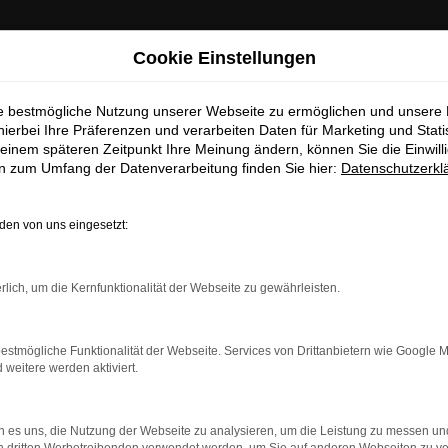
chen Betriebsferien
Cookie Einstellungen
 Info:
In der Zeit
vom 03.08.2026 bis 15.08.2026
haben wir
ie bestmögliche Nutzung unserer Webseite zu ermöglichen und unsere
hierbei Ihre Präferenzen und verarbeiten Daten für Marketing und Stati
ferien.
Am 17.08.2026 sind wir wieder regulär für Sie da.
einem späteren Zeitpunkt Ihre Meinung ändern, können Sie die Einwillig
en zum Umfang der Datenverarbeitung finden Sie hier:
Datenschutzerkl
Sc
en von uns eingesetzt:
EUGBESTAND/FAHRZEU
rlich, um die Kernfunktionalität der Webseite zu gewährleisten.
estmögliche Funktionalität der Webseite. Services von Drittanbietern wie Google 
eitere werden aktiviert.
rt verfügbaren Fahrzeuge zu attraktiven Konditionen, egal o
rn zu unseren aktuellen Öffnungszeiten besichtigen und einen Pr
ufer freuen sich auf Ihre Anfrage und melden sich schnellstmögli
 es uns, die Nutzung der Webseite zu analysieren, um die Leistung zu messen u