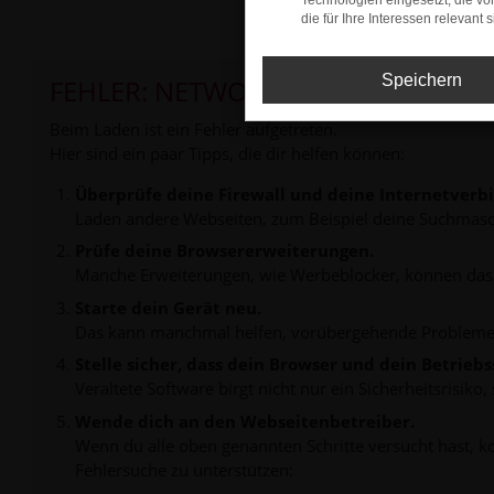
Technologien eingesetzt, die v
die für Ihre Interessen relevant s
Speichern
FEHLER: NETWORK ERROR
Beim Laden ist ein Fehler aufgetreten.
Hier sind ein paar Tipps, die dir helfen können:
Überprüfe deine Firewall und deine Internetverb
Laden andere Webseiten, zum Beispiel deine Suchmasc
Prüfe deine Browsererweiterungen.
Manche Erweiterungen, wie Werbeblocker, können das L
Starte dein Gerät neu.
Das kann manchmal helfen, vorübergehende Probleme
Stelle sicher, dass dein Browser und dein Betrie
Veraltete Software birgt nicht nur ein Sicherheitsrisi
Wende dich an den Webseitenbetreiber.
Wenn du alle oben genannten Schritte versucht hast, k
Fehlersuche zu unterstützen: