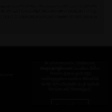
cmwiOiAiaHR0cHM6Ly9hcGkueC5ha3MtcHJvZC5hdWRh
aXRlPTYwY2IxYmVhMWI1MmViMzVmMjFiOWNiMyIsCiAg
ZSI6ICIiCiAgICB9LAogICAgInRpbWVvdXQiOiAwLAog
Es wird versucht, Inhalte von
maps.google.com
zu laden. Dabei
können Daten an Dritte
onischer
weitergegeben werden. Wenn Sie
damit einverstanden sind, klicken
Sie bitte auf "Bestätigen".
Bestätigen