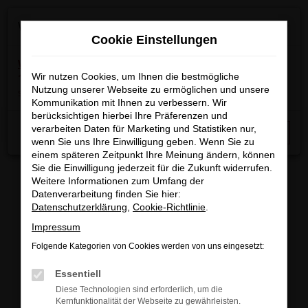
Zum
×
Wir machen Betriebsferien
Hauptinhalt
Cookie Einstellungen
springen
Wichtige Info:
In der Zeit
vom 03.08.2026 bis
15.08.2026
Wir nutzen Cookies, um Ihnen die bestmögliche
haben wir Betriebsferien.
Am 17.08.2026
Nutzung unserer Webseite zu ermöglichen und unsere
sind wir wieder regulär für Sie da.
Kommunikation mit Ihnen zu verbessern. Wir
berücksichtigen hierbei Ihre Präferenzen und
Startseite
Fahrzeugangebote
Fahrzeugbestand
verarbeiten Daten für Marketing und Statistiken nur,
Schließen
wenn Sie uns Ihre Einwilligung geben. Wenn Sie zu
einem späteren Zeitpunkt Ihre Meinung ändern, können
Sie die Einwilligung jederzeit für die Zukunft widerrufen.
Weitere Informationen zum Umfang der
Datenverarbeitung finden Sie hier:
FAHRZEUGBESTAND/FAHRZEUG
Datenschutzerklärung
,
Cookie-Richtlinie
.
Impressum
SUCHE
Folgende Kategorien von Cookies werden von uns eingesetzt:
Essentiell
Sichern Sie sich eines unserer sofort verfügbaren
Diese Technologien sind erforderlich, um die
Fahrzeuge zu attraktiven Konditionen, egal ob
Kernfunktionalität der Webseite zu gewährleisten.