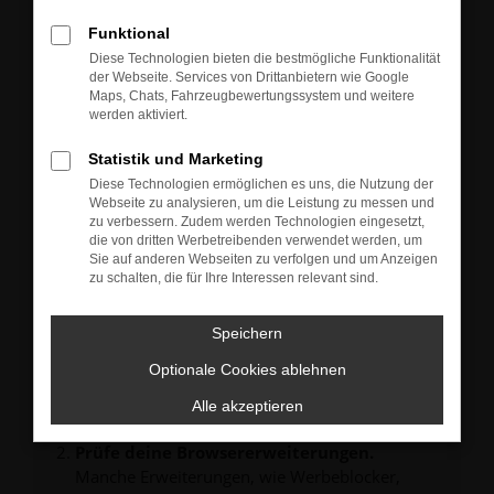
Neu-, Jahres- oder Gebrauchtwagen.
Sie können die Fahrzeuge gern zu unseren aktuellen
Funktional
Öffnungszeiten besichtigen und einen Probefahrt-
Diese Technologien bieten die bestmögliche Funktionalität
Termin vereinbaren.
der Webseite. Services von Drittanbietern wie Google
Unsere Verkäufer freuen sich auf Ihre Anfrage und
Maps, Chats, Fahrzeugbewertungssystem und weitere
melden sich schnellstmöglich bei Ihnen.
werden aktiviert.
Statistik und Marketing
Diese Technologien ermöglichen es uns, die Nutzung der
Webseite zu analysieren, um die Leistung zu messen und
zu verbessern. Zudem werden Technologien eingesetzt,
FEHLER: NETWORK ERROR
die von dritten Werbetreibenden verwendet werden, um
Sie auf anderen Webseiten zu verfolgen und um Anzeigen
zu schalten, die für Ihre Interessen relevant sind.
Beim Laden ist ein Fehler aufgetreten.
Hier sind ein paar Tipps, die dir helfen können:
Speichern
Überprüfe deine Firewall und deine
Internetverbindung.
Optionale Cookies ablehnen
Laden andere Webseiten, zum Beispiel deine
Alle akzeptieren
Suchmaschine?
Prüfe deine Browsererweiterungen.
Manche Erweiterungen, wie Werbeblocker,