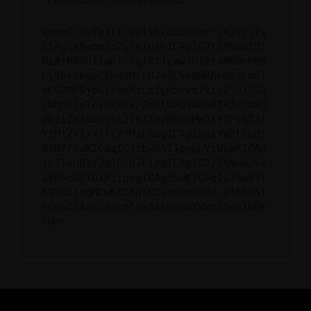
ewogICJuYW1lIjogIk5ldHdvcmtFcnJvciIs
CiAgImNvbmZpZyI6IHsKICAgICJtZXRob2Qi
OiAiR0VUIiwKICAgICJ1cmwiOiAiaHR0cHM6
Ly9hcGkueC5ha3MtcHJvZC5hdWRhcmlzLm5l
dC92MS9jbGllbnRzLzIyMzkvd2Vic2l0ZS12
ZWhpY2xlcy8xNDk/ZmllbGQ9aW50ZXJuYWxO
dW1iZXImd2Vic2l0ZT02MGNiMWJlYTFiNTJl
YjM1ZjIxYjljYjMiLAogICAgImhlYWRlcnMi
OiB7fSwKICAgICJib2R5IjogbnVsbCwKICAg
ICJleHBlY3QiOiB7CiAgICAgICJyZXNwb25z
ZVR5cGUiOiAiIgogICAgfSwKICAgICJ0aW1l
b3V0IjogMCwKICAgICJwcm9ncmVzcyI6IG51
bGwsCiAgICAicmlza3kiOiBmYWxzZQogIH0K
fQ==