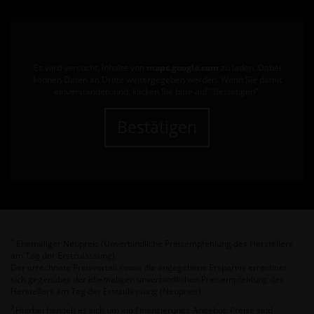
Es wird versucht, Inhalte von
maps.google.com
zu laden. Dabei
können Daten an Dritte weitergegeben werden. Wenn Sie damit
einverstanden sind, klicken Sie bitte auf "Bestätigen".
Bestätigen
Ehemaliger Neupreis (Unverbindliche Preisempfehlung des Herstellers
1
am Tag der Erstzulassung).
Der errechnete Preisvorteil sowie die angegebene Ersparnis errechnet
sich gegenüber der ehemaligen unverbindlichen Preisempfehlung des
Herstellers am Tag der Erstzulassung (Neupreis).
2
Hierbei handelt es sich um ein Finanzierungs-Angebot. Preise sind