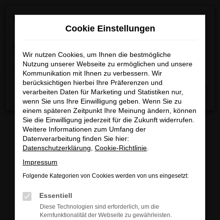
Zum
×
Wir machen Betriebsferien
Hauptinhalt
Cookie Einstellungen
springen
Wichtige Info:
In der Zeit
vom 03.08.2026 bis
15.08.2026
Wir nutzen Cookies, um Ihnen die bestmögliche
haben wir Betriebsferien.
Am 17.08.2026
Nutzung unserer Webseite zu ermöglichen und unsere
sind wir wieder regulär für Sie da.
Kommunikation mit Ihnen zu verbessern. Wir
berücksichtigen hierbei Ihre Präferenzen und
Startseite
Fahrzeugangebote
Fahrzeugbestand
verarbeiten Daten für Marketing und Statistiken nur,
Schließen
wenn Sie uns Ihre Einwilligung geben. Wenn Sie zu
einem späteren Zeitpunkt Ihre Meinung ändern, können
Sie die Einwilligung jederzeit für die Zukunft widerrufen.
Weitere Informationen zum Umfang der
Datenverarbeitung finden Sie hier:
FAHRZEUGBESTAND/FAHRZEUG
Datenschutzerklärung
,
Cookie-Richtlinie
.
Impressum
SUCHE
Folgende Kategorien von Cookies werden von uns eingesetzt:
Essentiell
Sichern Sie sich eines unserer sofort verfügbaren
Diese Technologien sind erforderlich, um die
Fahrzeuge zu attraktiven Konditionen, egal ob
Kernfunktionalität der Webseite zu gewährleisten.