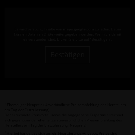
Es wird versucht, Inhalte von
maps.google.com
zu laden. Dabei
können Daten an Dritte weitergegeben werden. Wenn Sie damit
einverstanden sind, klicken Sie bitte auf "Bestätigen".
Bestätigen
Ehemaliger Neupreis (Unverbindliche Preisempfehlung des Herstellers
1
am Tag der Erstzulassung).
Der errechnete Preisvorteil sowie die angegebene Ersparnis errechnet
sich gegenüber der ehemaligen unverbindlichen Preisempfehlung des
Herstellers am Tag der Erstzulassung (Neupreis).
2
Hierbei handelt es sich um ein Finanzierungs-Angebot. Preise sind