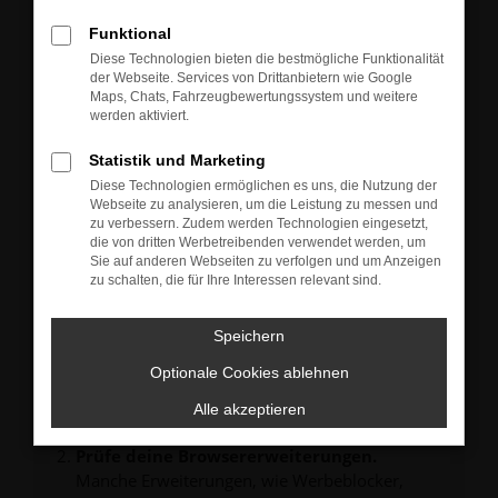
Neu-, Jahres- oder Gebrauchtwagen.
Sie können die Fahrzeuge gern zu unseren aktuellen
Funktional
Öffnungszeiten besichtigen und einen Probefahrt-
Diese Technologien bieten die bestmögliche Funktionalität
Termin vereinbaren.
der Webseite. Services von Drittanbietern wie Google
Unsere Verkäufer freuen sich auf Ihre Anfrage und
Maps, Chats, Fahrzeugbewertungssystem und weitere
melden sich schnellstmöglich bei Ihnen.
werden aktiviert.
Statistik und Marketing
Diese Technologien ermöglichen es uns, die Nutzung der
Webseite zu analysieren, um die Leistung zu messen und
zu verbessern. Zudem werden Technologien eingesetzt,
FEHLER: NETWORK ERROR
die von dritten Werbetreibenden verwendet werden, um
Sie auf anderen Webseiten zu verfolgen und um Anzeigen
zu schalten, die für Ihre Interessen relevant sind.
Beim Laden ist ein Fehler aufgetreten.
Hier sind ein paar Tipps, die dir helfen können:
Speichern
Überprüfe deine Firewall und deine
Internetverbindung.
Optionale Cookies ablehnen
Laden andere Webseiten, zum Beispiel deine
Alle akzeptieren
Suchmaschine?
Prüfe deine Browsererweiterungen.
Manche Erweiterungen, wie Werbeblocker,