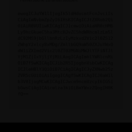
ewogICJuYW1lIjogIk5ldHdvcmtFcnJvciIs
CiAgImNvbmZpZyI6IHsKICAgICJtZXRob2Qi
OiAiR0VUIiwKICAgICJ1cmwiOiAiaHR0cHM6
Ly9hcGkueC5ha3MtcHJvZC5hdWRhcmlzLm5l
dC92MS9jbGllbnRzLzIyMzkvd2Vic2l0ZS12
ZWhpY2xlcy8xMDg/ZmllbGQ9aW50ZXJuYWxO
dW1iZXImd2Vic2l0ZT02MGNiMWJlYTFiNTJl
YjM1ZjIxYjljYjMiLAogICAgImhlYWRlcnMi
OiB7fSwKICAgICJib2R5IjogbnVsbCwKICAg
ICJleHBlY3QiOiB7CiAgICAgICJyZXNwb25z
ZVR5cGUiOiAiIgogICAgfSwKICAgICJ0aW1l
b3V0IjogMCwKICAgICJwcm9ncmVzcyI6IG51
bGwsCiAgICAicmlza3kiOiBmYWxzZQogIH0K
fQ==