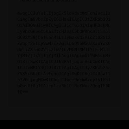
ewogICJuYW1lIjogIk5ldHdvcmtFcnJvciIs
CiAgImNvbmZpZyI6IHsKICAgICJtZXRob2Qi
OiAiR0VUIiwKICAgICJ1cmwiOiAiaHR0cHM6
Ly9hcGkueC5ha3MtcHJvZC5hdWRhcmlzLm5l
dC92MS9jbGllbnRzLzIyMzkvd2Vic2l0ZS12
ZWhpY2xlcy9WMzI/ZmllbGQ9aW50ZXJuYWxO
dW1iZXImd2Vic2l0ZT02MGNiMWJlYTFiNTJl
YjM1ZjIxYjljYjMiLAogICAgImhlYWRlcnMi
OiB7fSwKICAgICJib2R5IjogbnVsbCwKICAg
ICJleHBlY3QiOiB7CiAgICAgICJyZXNwb25z
ZVR5cGUiOiAiIgogICAgfSwKICAgICJ0aW1l
b3V0IjogMCwKICAgICJwcm9ncmVzcyI6IG51
bGwsCiAgICAicmlza3kiOiBmYWxzZQogIH0K
fQ==