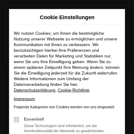
Zum
×
Wir machen Betriebsferien
Hauptinhalt
Cookie Einstellungen
springen
Wichtige Info:
In der Zeit
vom 03.08.2026 bis
15.08.2026
Wir nutzen Cookies, um Ihnen die bestmögliche
haben wir Betriebsferien.
Am 17.08.2026
Nutzung unserer Webseite zu ermöglichen und unsere
sind wir wieder regulär für Sie da.
Kommunikation mit Ihnen zu verbessern. Wir
berücksichtigen hierbei Ihre Präferenzen und
Startseite
Fahrzeugangebote
Fahrzeugbestand
verarbeiten Daten für Marketing und Statistiken nur,
Schließen
wenn Sie uns Ihre Einwilligung geben. Wenn Sie zu
einem späteren Zeitpunkt Ihre Meinung ändern, können
Sie die Einwilligung jederzeit für die Zukunft widerrufen.
Weitere Informationen zum Umfang der
Datenverarbeitung finden Sie hier:
FAHRZEUGBESTAND/FAHRZEUG
Datenschutzerklärung
,
Cookie-Richtlinie
.
Impressum
SUCHE
Folgende Kategorien von Cookies werden von uns eingesetzt:
Essentiell
Sichern Sie sich eines unserer sofort verfügbaren
Diese Technologien sind erforderlich, um die
Fahrzeuge zu attraktiven Konditionen, egal ob
Kernfunktionalität der Webseite zu gewährleisten.