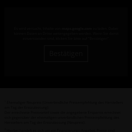
Es wird versucht, Inhalte von
maps.google.com
zu laden. Dabei
können Daten an Dritte weitergegeben werden. Wenn Sie damit
einverstanden sind, klicken Sie bitte auf "Bestätigen".
Bestätigen
Ehemaliger Neupreis (Unverbindliche Preisempfehlung des Herstellers
1
am Tag der Erstzulassung).
Der errechnete Preisvorteil sowie die angegebene Ersparnis errechnet
sich gegenüber der ehemaligen unverbindlichen Preisempfehlung des
Herstellers am Tag der Erstzulassung (Neupreis).
2
Hierbei handelt es sich um ein Finanzierungs-Angebot. Preise sind