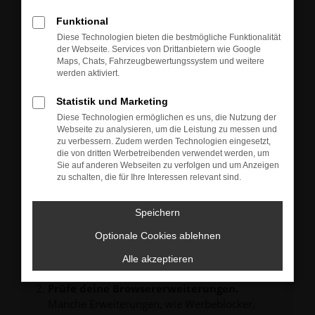
Neu-, Jahres- oder Gebrauchtwagen.
Sie können die Fahrzeuge gern zu unseren aktuellen
Funktional
Öffnungszeiten besichtigen und einen Probefahrt-
Diese Technologien bieten die bestmögliche Funktionalität
Termin vereinbaren.
der Webseite. Services von Drittanbietern wie Google
Unsere Verkäufer freuen sich auf Ihre Anfrage und
Maps, Chats, Fahrzeugbewertungssystem und weitere
melden sich schnellstmöglich bei Ihnen.
werden aktiviert.
Statistik und Marketing
Diese Technologien ermöglichen es uns, die Nutzung der
Webseite zu analysieren, um die Leistung zu messen und
zu verbessern. Zudem werden Technologien eingesetzt,
FEHLER: NETWORK ERROR
die von dritten Werbetreibenden verwendet werden, um
Sie auf anderen Webseiten zu verfolgen und um Anzeigen
zu schalten, die für Ihre Interessen relevant sind.
Beim Laden ist ein Fehler aufgetreten.
Hier sind ein paar Tipps, die dir helfen können:
Speichern
Überprüfe deine Firewall und deine
Internetverbindung.
Optionale Cookies ablehnen
Laden andere Webseiten, zum Beispiel deine
Alle akzeptieren
Suchmaschine?
Prüfe deine Browsererweiterungen.
Manche Erweiterungen, wie Werbeblocker,