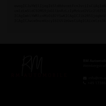
ewogICJuYW1lIjogIk5ldHdvcmtFcnJvciIsCiAgImN
cmlzLm5ldC92MS9jbGllbnRzLzIyMzkvd2Vic2l0ZS1
ICAgImhlYWRlcnMiOiB7fSwKICAgICJib2R5IjogbnV
ICAgICJwcm9ncmVzcyI6IG51bGwsCiAgICAicmlza3k
RM Automobi
Weinbergstraß
info@rm-a
+49 1738