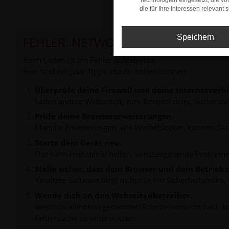
Technologien eingesetzt, die v
die für Ihre Interessen relevant s
Speichern
FEHLER: NETWORK ERROR
Beim Laden ist ein Fehler aufgetreten.
Hier sind ein paar Tipps, die dir helfen können:
Überprüfe deine Firewall und deine Internetverb
Laden andere Webseiten, zum Beispiel deine Suchmasc
Prüfe deine Browsererweiterungen.
Manche Erweiterungen, wie Werbeblocker, können das L
Starte dein Gerät neu.
Das kann manchmal helfen, vorübergehende Probleme
Stelle sicher, dass dein Browser und dein Betrie
Veraltete Software birgt nicht nur ein Sicherheitsrisi
Wende dich an den Webseitenbetreiber.
Wenn du alle oben genannten Schritte versucht hast, k
Fehlersuche zu unterstützen: