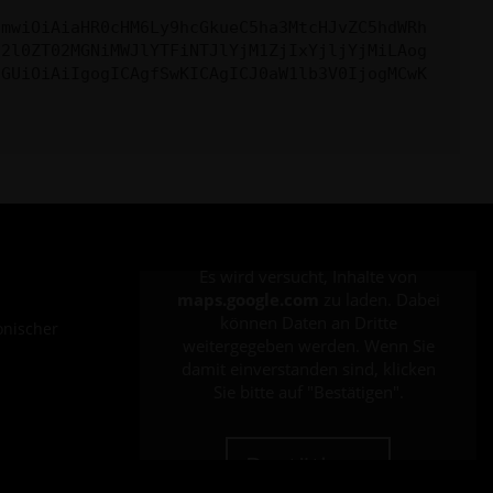
cmwiOiAiaHR0cHM6Ly9hcGkueC5ha3MtcHJvZC5hdWRh
c2l0ZT02MGNiMWJlYTFiNTJlYjM1ZjIxYjljYjMiLAog
cGUiOiAiIgogICAgfSwKICAgICJ0aW1lb3V0IjogMCwK
Es wird versucht, Inhalte von
maps.google.com
zu laden. Dabei
können Daten an Dritte
onischer
weitergegeben werden. Wenn Sie
damit einverstanden sind, klicken
Sie bitte auf "Bestätigen".
Bestätigen