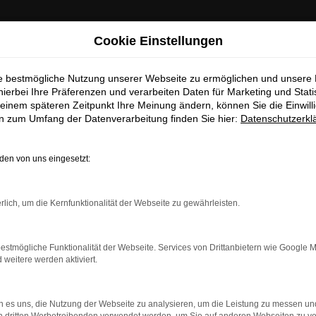
chen Betriebsferien
Cookie Einstellungen
 Info:
In der Zeit
vom 03.08.2026 bis 15.08.2026
haben wir
ie bestmögliche Nutzung unserer Webseite zu ermöglichen und unsere
hierbei Ihre Präferenzen und verarbeiten Daten für Marketing und Stati
ferien.
Am 17.08.2026 sind wir wieder regulär für Sie da.
einem späteren Zeitpunkt Ihre Meinung ändern, können Sie die Einwillig
en zum Umfang der Datenverarbeitung finden Sie hier:
Datenschutzerkl
Sc
en von uns eingesetzt:
EUGBESTAND/FAHRZEU
rlich, um die Kernfunktionalität der Webseite zu gewährleisten.
estmögliche Funktionalität der Webseite. Services von Drittanbietern wie Google 
eitere werden aktiviert.
rt verfügbaren Fahrzeuge zu attraktiven Konditionen, egal o
rn zu unseren aktuellen Öffnungszeiten besichtigen und einen Pr
ufer freuen sich auf Ihre Anfrage und melden sich schnellstmögli
 es uns, die Nutzung der Webseite zu analysieren, um die Leistung zu messen u