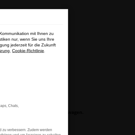
×
 Kommunikation mit Ihnen zu
stiken nur, wenn Sie uns Ihre
ung jederzeit für die Zukunft
ärung
,
Cookie-Richtlinie
.
hließen
GSUCHE
Maps, Chats,
b Neu-, Jahres- oder Gebrauchtwagen.
obefahrt-Termin vereinbaren.
ch bei Ihnen.
nd zu verbessern. Zudem werden