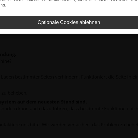
on dritten Werbetreibenden verwendet werden, um Sie auf anderen Webseiten zu ve
ind.
Optionale Cookies ablehnen
indung.
hine?
aden bestimmter Seiten verhindern. Funktioniert die Seite in e
 zu beheben.
bssystem auf dem neuesten Stand sind.
ko, sondern kann auch dazu führen, dass bestimmte Funktionen nic
ontaktiere uns bitte. Wir werden versuchen, das Problem zu behe