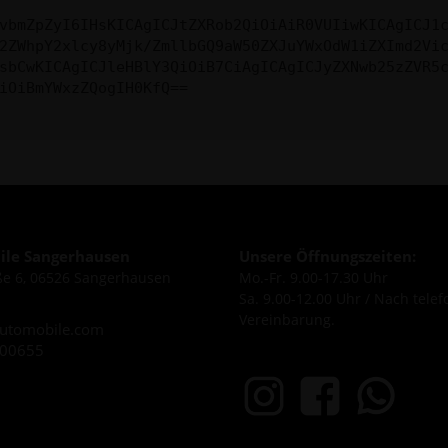
vbmZpZyI6IHsKICAgICJtZXRob2QiOiAiR0VUIiwKICAgICJ1
2ZWhpY2xlcy8yMjk/ZmllbGQ9aW50ZXJuYWxOdW1iZXImd2Vi
sbCwKICAgICJleHBlY3QiOiB7CiAgICAgICJyZXNwb25zZVR5
iOiBmYWxzZQogIH0KfQ==
le Sangerhausen
Unsere Öffnungszeiten:
e 6, 06526 Sangerhausen
Mo.-Fr. 9.00-17.30 Uhr
Sa. 9.00-12.00 Uhr / Nach telef
Vereinbarung.
utomobile.com
600655