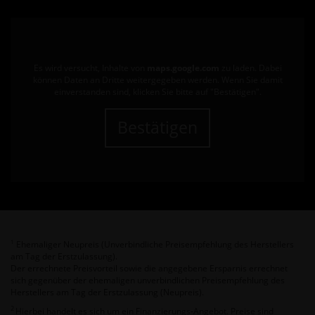
Es wird versucht, Inhalte von
maps.google.com
zu laden. Dabei
können Daten an Dritte weitergegeben werden. Wenn Sie damit
einverstanden sind, klicken Sie bitte auf "Bestätigen".
Bestätigen
Ehemaliger Neupreis (Unverbindliche Preisempfehlung des Herstellers
1
am Tag der Erstzulassung).
Der errechnete Preisvorteil sowie die angegebene Ersparnis errechnet
sich gegenüber der ehemaligen unverbindlichen Preisempfehlung des
Herstellers am Tag der Erstzulassung (Neupreis).
2
Hierbei handelt es sich um ein Finanzierungs-Angebot. Preise sind