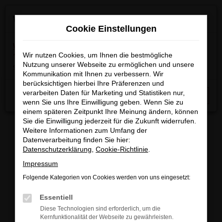
Zum
×
Wir machen Betriebsferien
Hauptinhalt
Cookie Einstellungen
springen
Wichtige Info:
In der Zeit
vom 03.08.2026 bis
15.08.2026
Wir nutzen Cookies, um Ihnen die bestmögliche
haben wir Betriebsferien.
Am 17.08.2026
Nutzung unserer Webseite zu ermöglichen und unsere
sind wir wieder regulär für Sie da.
Kommunikation mit Ihnen zu verbessern. Wir
berücksichtigen hierbei Ihre Präferenzen und
Startseite
Fahrzeugangebote
Fahrzeugbestand
verarbeiten Daten für Marketing und Statistiken nur,
Schließen
wenn Sie uns Ihre Einwilligung geben. Wenn Sie zu
einem späteren Zeitpunkt Ihre Meinung ändern, können
Sie die Einwilligung jederzeit für die Zukunft widerrufen.
Weitere Informationen zum Umfang der
Datenverarbeitung finden Sie hier:
FAHRZEUGBESTAND/FAHRZEUG
Datenschutzerklärung
,
Cookie-Richtlinie
.
Impressum
SUCHE
Folgende Kategorien von Cookies werden von uns eingesetzt:
Essentiell
Sichern Sie sich eines unserer sofort verfügbaren
Diese Technologien sind erforderlich, um die
Fahrzeuge zu attraktiven Konditionen, egal ob
Kernfunktionalität der Webseite zu gewährleisten.