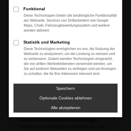
Neu-, Jahres- oder Gebrauchtwagen.
Sie können die Fahrzeuge gern zu unseren aktuellen
Funktional
Öffnungszeiten besichtigen und einen Probefahrt-
Diese Technologien bieten die bestmögliche Funktionalität
Termin vereinbaren.
der Webseite. Services von Drittanbietern wie Google
Unsere Verkäufer freuen sich auf Ihre Anfrage und
Maps, Chats, Fahrzeugbewertungssystem und weitere
melden sich schnellstmöglich bei Ihnen.
werden aktiviert.
Statistik und Marketing
Diese Technologien ermöglichen es uns, die Nutzung der
Webseite zu analysieren, um die Leistung zu messen und
zu verbessern. Zudem werden Technologien eingesetzt,
FEHLER: NETWORK ERROR
die von dritten Werbetreibenden verwendet werden, um
Sie auf anderen Webseiten zu verfolgen und um Anzeigen
zu schalten, die für Ihre Interessen relevant sind.
Beim Laden ist ein Fehler aufgetreten.
Hier sind ein paar Tipps, die dir helfen können:
Speichern
Überprüfe deine Firewall und deine
Internetverbindung.
Optionale Cookies ablehnen
Laden andere Webseiten, zum Beispiel deine
Alle akzeptieren
Suchmaschine?
Prüfe deine Browsererweiterungen.
Manche Erweiterungen, wie Werbeblocker,