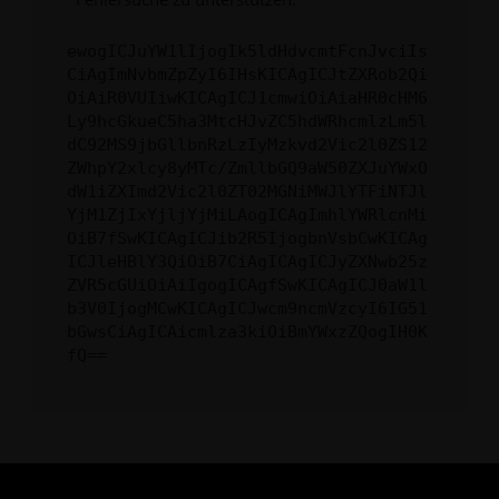
ewogICJuYW1lIjogIk5ldHdvcmtFcnJvciIs
CiAgImNvbmZpZyI6IHsKICAgICJtZXRob2Qi
OiAiR0VUIiwKICAgICJ1cmwiOiAiaHR0cHM6
Ly9hcGkueC5ha3MtcHJvZC5hdWRhcmlzLm5l
dC92MS9jbGllbnRzLzIyMzkvd2Vic2l0ZS12
ZWhpY2xlcy8yMTc/ZmllbGQ9aW50ZXJuYWxO
dW1iZXImd2Vic2l0ZT02MGNiMWJlYTFiNTJl
YjM1ZjIxYjljYjMiLAogICAgImhlYWRlcnMi
OiB7fSwKICAgICJib2R5IjogbnVsbCwKICAg
ICJleHBlY3QiOiB7CiAgICAgICJyZXNwb25z
ZVR5cGUiOiAiIgogICAgfSwKICAgICJ0aW1l
b3V0IjogMCwKICAgICJwcm9ncmVzcyI6IG51
bGwsCiAgICAicmlza3kiOiBmYWxzZQogIH0K
fQ==