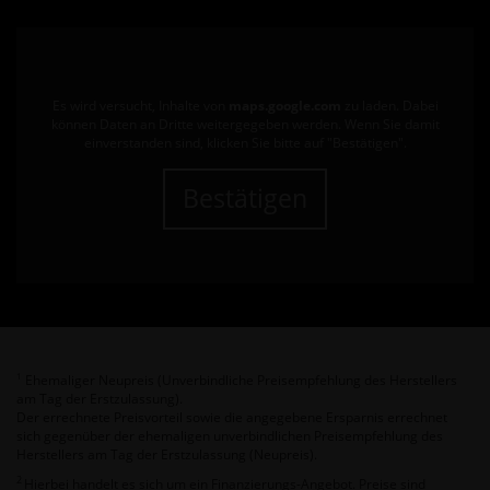
Es wird versucht, Inhalte von
maps.google.com
zu laden. Dabei
können Daten an Dritte weitergegeben werden. Wenn Sie damit
einverstanden sind, klicken Sie bitte auf "Bestätigen".
Bestätigen
Ehemaliger Neupreis (Unverbindliche Preisempfehlung des Herstellers
1
am Tag der Erstzulassung).
Der errechnete Preisvorteil sowie die angegebene Ersparnis errechnet
sich gegenüber der ehemaligen unverbindlichen Preisempfehlung des
Herstellers am Tag der Erstzulassung (Neupreis).
2
Hierbei handelt es sich um ein Finanzierungs-Angebot. Preise sind