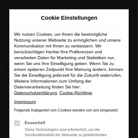
Zum
×
Wir machen Betriebsferien
Hauptinhalt
Cookie Einstellungen
springen
Wichtige Info:
In der Zeit
vom 03.08.2026 bis
15.08.2026
Wir nutzen Cookies, um Ihnen die bestmögliche
haben wir Betriebsferien.
Am 17.08.2026
Nutzung unserer Webseite zu ermöglichen und unsere
sind wir wieder regulär für Sie da.
Kommunikation mit Ihnen zu verbessern. Wir
berücksichtigen hierbei Ihre Präferenzen und
Startseite
Fahrzeugangebote
Fahrzeugbestand
verarbeiten Daten für Marketing und Statistiken nur,
Schließen
wenn Sie uns Ihre Einwilligung geben. Wenn Sie zu
einem späteren Zeitpunkt Ihre Meinung ändern, können
Sie die Einwilligung jederzeit für die Zukunft widerrufen.
Weitere Informationen zum Umfang der
Datenverarbeitung finden Sie hier:
FAHRZEUGBESTAND/FAHRZEUG
Datenschutzerklärung
,
Cookie-Richtlinie
.
Impressum
SUCHE
Folgende Kategorien von Cookies werden von uns eingesetzt:
Essentiell
Sichern Sie sich eines unserer sofort verfügbaren
Diese Technologien sind erforderlich, um die
Fahrzeuge zu attraktiven Konditionen, egal ob
Kernfunktionalität der Webseite zu gewährleisten.