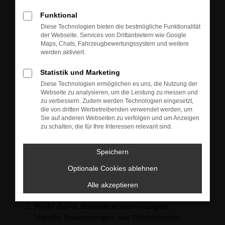
Neu-, Jahres- oder Gebrauchtwagen.
Sie können die Fahrzeuge gern zu unseren aktuellen
Funktional
Öffnungszeiten besichtigen und einen Probefahrt-
Diese Technologien bieten die bestmögliche Funktionalität
Termin vereinbaren.
der Webseite. Services von Drittanbietern wie Google
Unsere Verkäufer freuen sich auf Ihre Anfrage und
Maps, Chats, Fahrzeugbewertungssystem und weitere
melden sich schnellstmöglich bei Ihnen.
werden aktiviert.
Statistik und Marketing
Diese Technologien ermöglichen es uns, die Nutzung der
Webseite zu analysieren, um die Leistung zu messen und
zu verbessern. Zudem werden Technologien eingesetzt,
FEHLER: NETWORK ERROR
die von dritten Werbetreibenden verwendet werden, um
Sie auf anderen Webseiten zu verfolgen und um Anzeigen
zu schalten, die für Ihre Interessen relevant sind.
Beim Laden ist ein Fehler aufgetreten.
Hier sind ein paar Tipps, die dir helfen können:
Speichern
Überprüfe deine Firewall und deine
Internetverbindung.
Optionale Cookies ablehnen
Laden andere Webseiten, zum Beispiel deine
Alle akzeptieren
Suchmaschine?
Prüfe deine Browsererweiterungen.
Manche Erweiterungen, wie Werbeblocker,