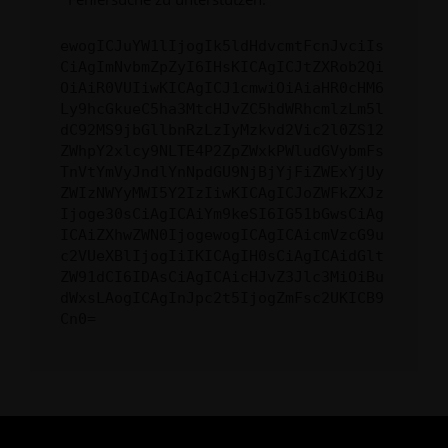
ewogICJuYW1lIjogIk5ldHdvcmtFcnJvciIs
CiAgImNvbmZpZyI6IHsKICAgICJtZXRob2Qi
OiAiR0VUIiwKICAgICJ1cmwiOiAiaHR0cHM6
Ly9hcGkueC5ha3MtcHJvZC5hdWRhcmlzLm5l
dC92MS9jbGllbnRzLzIyMzkvd2Vic2l0ZS12
ZWhpY2xlcy9NLTE4P2ZpZWxkPWludGVybmFs
TnVtYmVyJndlYnNpdGU9NjBjYjFiZWExYjUy
ZWIzNWYyMWI5Y2IzIiwKICAgICJoZWFkZXJz
Ijoge30sCiAgICAiYm9keSI6IG51bGwsCiAg
ICAiZXhwZWN0IjogewogICAgICAicmVzcG9u
c2VUeXBlIjogIiIKICAgIH0sCiAgICAidGlt
ZW91dCI6IDAsCiAgICAicHJvZ3Jlc3MiOiBu
dWxsLAogICAgInJpc2t5IjogZmFsc2UKICB9
Cn0=