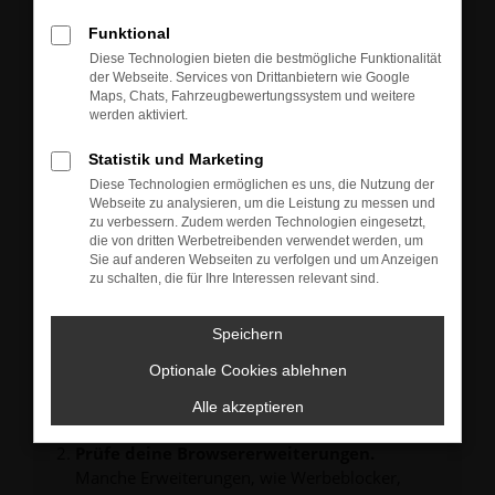
Neu-, Jahres- oder Gebrauchtwagen.
Sie können die Fahrzeuge gern zu unseren aktuellen
Funktional
Öffnungszeiten besichtigen und einen Probefahrt-
Diese Technologien bieten die bestmögliche Funktionalität
Termin vereinbaren.
der Webseite. Services von Drittanbietern wie Google
Unsere Verkäufer freuen sich auf Ihre Anfrage und
Maps, Chats, Fahrzeugbewertungssystem und weitere
melden sich schnellstmöglich bei Ihnen.
werden aktiviert.
Statistik und Marketing
Diese Technologien ermöglichen es uns, die Nutzung der
Webseite zu analysieren, um die Leistung zu messen und
zu verbessern. Zudem werden Technologien eingesetzt,
FEHLER: NETWORK ERROR
die von dritten Werbetreibenden verwendet werden, um
Sie auf anderen Webseiten zu verfolgen und um Anzeigen
zu schalten, die für Ihre Interessen relevant sind.
Beim Laden ist ein Fehler aufgetreten.
Hier sind ein paar Tipps, die dir helfen können:
Speichern
Überprüfe deine Firewall und deine
Internetverbindung.
Optionale Cookies ablehnen
Laden andere Webseiten, zum Beispiel deine
Alle akzeptieren
Suchmaschine?
Prüfe deine Browsererweiterungen.
Manche Erweiterungen, wie Werbeblocker,