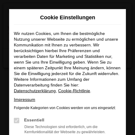
Zum
×
Wir machen Betriebsferien
Hauptinhalt
Cookie Einstellungen
springen
Wichtige Info:
In der Zeit
vom 03.08.2026 bis
15.08.2026
Wir nutzen Cookies, um Ihnen die bestmögliche
haben wir Betriebsferien.
Am 17.08.2026
Nutzung unserer Webseite zu ermöglichen und unsere
sind wir wieder regulär für Sie da.
Kommunikation mit Ihnen zu verbessern. Wir
berücksichtigen hierbei Ihre Präferenzen und
Startseite
Fahrzeugangebote
Fahrzeugbestand
verarbeiten Daten für Marketing und Statistiken nur,
Schließen
wenn Sie uns Ihre Einwilligung geben. Wenn Sie zu
einem späteren Zeitpunkt Ihre Meinung ändern, können
Sie die Einwilligung jederzeit für die Zukunft widerrufen.
Weitere Informationen zum Umfang der
Datenverarbeitung finden Sie hier:
FAHRZEUGBESTAND/FAHRZEUG
Datenschutzerklärung
,
Cookie-Richtlinie
.
Impressum
SUCHE
Folgende Kategorien von Cookies werden von uns eingesetzt:
Essentiell
Sichern Sie sich eines unserer sofort verfügbaren
Diese Technologien sind erforderlich, um die
Fahrzeuge zu attraktiven Konditionen, egal ob
Kernfunktionalität der Webseite zu gewährleisten.