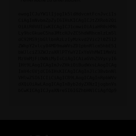
ewogICJuYW1lIjogIk5ldHdvcmtFcnJvciIs
CiAgImNvbmZpZyI6IHsKICAgICJtZXRob2Qi
OiAiR0VUIiwKICAgICJ1cmwiOiAiaHR0cHM6
Ly9hcGkueC5ha3MtcHJvZC5hdWRhcmlzLm5l
dC92MS9jbGllbnRzLzIyMzkvd2Vic2l0ZS12
ZWhpY2xlcy84MD9maWVsZD1pbnRlcm5hbE51
bWJlciZ3ZWJzaXRlPTYwY2IxYmVhMWI1MmVi
MzVmMjFiOWNiMyIsCiAgICAiaGVhZGVycyI6
IHt9LAogICAgImJvZHkiOiBudWxsLAogICAg
ImV4cGVjdCI6IHsKICAgICAgInJlc3BvbnNl
VHlwZSI6ICIiCiAgICB9LAogICAgInRpbWVv
dXQiOiAwLAogICAgInByb2dyZXNzIjogbnVs
bCwKICAgICJyaXNreSI6IGZhbHNlCiAgfQp9