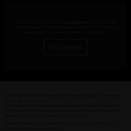
Es wird versucht, Inhalte von
maps.google.com
zu laden. Dabei
können Daten an Dritte weitergegeben werden. Wenn Sie damit
einverstanden sind, klicken Sie bitte auf "Bestätigen".
Bestätigen
Ehemaliger Neupreis (Unverbindliche Preisempfehlung des Herstellers
1
am Tag der Erstzulassung).
Der errechnete Preisvorteil sowie die angegebene Ersparnis errechnet
sich gegenüber der ehemaligen unverbindlichen Preisempfehlung des
Herstellers am Tag der Erstzulassung (Neupreis).
2
Hierbei handelt es sich um ein Finanzierungs-Angebot. Preise sind
Bruttopreise. Irrtümer vorbehalten.