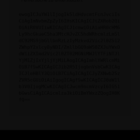
ewogICJuYW1lIjogIk5ldHdvcmtFcnJvciIs
CiAgImNvbmZpZyI6IHsKICAgICJtZXRob2Qi
OiAiR0VUIiwKICAgICJ1cmwiOiAiaHR0cHM6
Ly9hcGkueC5ha3MtcHJvZC5hdWRhcmlzLm5l
dC92MS9jbGllbnRzLzIyMzkvd2Vic2l0ZS12
ZWhpY2xlcy8yNDI/ZmllbGQ9aW50ZXJuYWxO
dW1iZXImd2Vic2l0ZT02MGNiMWJlYTFiNTJl
YjM1ZjIxYjljYjMiLAogICAgImhlYWRlcnMi
OiB7fSwKICAgICJib2R5IjogbnVsbCwKICAg
ICJleHBlY3QiOiB7CiAgICAgICJyZXNwb25z
ZVR5cGUiOiAiIgogICAgfSwKICAgICJ0aW1l
b3V0IjogMCwKICAgICJwcm9ncmVzcyI6IG51
bGwsCiAgICAicmlza3kiOiBmYWxzZQogIH0K
fQ==