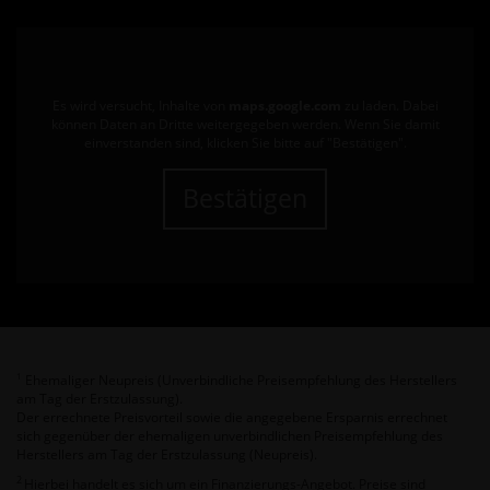
Es wird versucht, Inhalte von
maps.google.com
zu laden. Dabei
können Daten an Dritte weitergegeben werden. Wenn Sie damit
einverstanden sind, klicken Sie bitte auf "Bestätigen".
Bestätigen
Ehemaliger Neupreis (Unverbindliche Preisempfehlung des Herstellers
1
am Tag der Erstzulassung).
Der errechnete Preisvorteil sowie die angegebene Ersparnis errechnet
sich gegenüber der ehemaligen unverbindlichen Preisempfehlung des
Herstellers am Tag der Erstzulassung (Neupreis).
2
Hierbei handelt es sich um ein Finanzierungs-Angebot. Preise sind