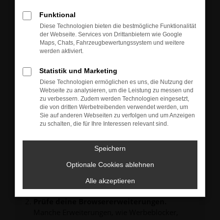
Neu-, Jahres- oder Gebrauchtwagen.
Sie können die Fahrzeuge gern zu unseren aktuellen
Funktional
Öffnungszeiten besichtigen und einen Probefahrt-
Diese Technologien bieten die bestmögliche Funktionalität
Termin vereinbaren.
der Webseite. Services von Drittanbietern wie Google
Unsere Verkäufer freuen sich auf Ihre Anfrage und
Maps, Chats, Fahrzeugbewertungssystem und weitere
melden sich schnellstmöglich bei Ihnen.
werden aktiviert.
Statistik und Marketing
Diese Technologien ermöglichen es uns, die Nutzung der
Webseite zu analysieren, um die Leistung zu messen und
zu verbessern. Zudem werden Technologien eingesetzt,
FEHLER: NETWORK ERROR
die von dritten Werbetreibenden verwendet werden, um
Sie auf anderen Webseiten zu verfolgen und um Anzeigen
zu schalten, die für Ihre Interessen relevant sind.
Beim Laden ist ein Fehler aufgetreten.
Hier sind ein paar Tipps, die dir helfen können:
Speichern
Überprüfe deine Firewall und deine
Internetverbindung.
Optionale Cookies ablehnen
Laden andere Webseiten, zum Beispiel deine
Alle akzeptieren
Suchmaschine?
Prüfe deine Browsererweiterungen.
Manche Erweiterungen, wie Werbeblocker,