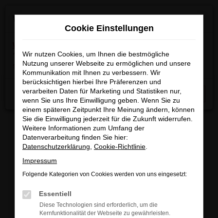
Zum
×
Wir machen Betriebsferien
Hauptinhalt
Cookie Einstellungen
springen
Wichtige Info:
In der Zeit
vom 03.08.2026 bis
15.08.2026
Wir nutzen Cookies, um Ihnen die bestmögliche
haben wir Betriebsferien.
Am 17.08.2026
Nutzung unserer Webseite zu ermöglichen und unsere
sind wir wieder regulär für Sie da.
Kommunikation mit Ihnen zu verbessern. Wir
berücksichtigen hierbei Ihre Präferenzen und
Startseite
Fahrzeugangebote
Fahrzeugbestand
verarbeiten Daten für Marketing und Statistiken nur,
Schließen
wenn Sie uns Ihre Einwilligung geben. Wenn Sie zu
einem späteren Zeitpunkt Ihre Meinung ändern, können
Sie die Einwilligung jederzeit für die Zukunft widerrufen.
Weitere Informationen zum Umfang der
Datenverarbeitung finden Sie hier:
FAHRZEUGBESTAND/FAHRZEUG
Datenschutzerklärung
,
Cookie-Richtlinie
.
Impressum
SUCHE
Folgende Kategorien von Cookies werden von uns eingesetzt:
Essentiell
Sichern Sie sich eines unserer sofort verfügbaren
Diese Technologien sind erforderlich, um die
Fahrzeuge zu attraktiven Konditionen, egal ob
Kernfunktionalität der Webseite zu gewährleisten.