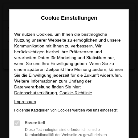
Zum
×
Wir machen Betriebsferien
Hauptinhalt
Cookie Einstellungen
springen
Wichtige Info:
In der Zeit
vom 03.08.2026 bis
15.08.2026
Wir nutzen Cookies, um Ihnen die bestmögliche
haben wir Betriebsferien.
Am 17.08.2026
Nutzung unserer Webseite zu ermöglichen und unsere
sind wir wieder regulär für Sie da.
Kommunikation mit Ihnen zu verbessern. Wir
berücksichtigen hierbei Ihre Präferenzen und
Startseite
Fahrzeugangebote
Fahrzeugbestand
verarbeiten Daten für Marketing und Statistiken nur,
Schließen
wenn Sie uns Ihre Einwilligung geben. Wenn Sie zu
einem späteren Zeitpunkt Ihre Meinung ändern, können
Sie die Einwilligung jederzeit für die Zukunft widerrufen.
Weitere Informationen zum Umfang der
Datenverarbeitung finden Sie hier:
FAHRZEUGBESTAND/FAHRZEUG
Datenschutzerklärung
,
Cookie-Richtlinie
.
Impressum
SUCHE
Folgende Kategorien von Cookies werden von uns eingesetzt:
Essentiell
Sichern Sie sich eines unserer sofort verfügbaren
Diese Technologien sind erforderlich, um die
Fahrzeuge zu attraktiven Konditionen, egal ob
Kernfunktionalität der Webseite zu gewährleisten.