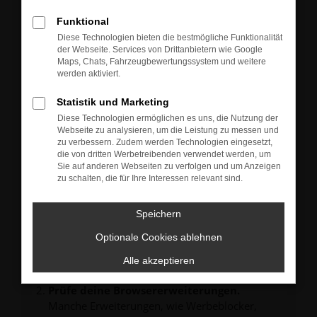
Neu-, Jahres- oder Gebrauchtwagen.
Sie können die Fahrzeuge gern zu unseren aktuellen
Funktional
Öffnungszeiten besichtigen und einen Probefahrt-
Diese Technologien bieten die bestmögliche Funktionalität
Termin vereinbaren.
der Webseite. Services von Drittanbietern wie Google
Unsere Verkäufer freuen sich auf Ihre Anfrage und
Maps, Chats, Fahrzeugbewertungssystem und weitere
melden sich schnellstmöglich bei Ihnen.
werden aktiviert.
Statistik und Marketing
Diese Technologien ermöglichen es uns, die Nutzung der
Webseite zu analysieren, um die Leistung zu messen und
zu verbessern. Zudem werden Technologien eingesetzt,
FEHLER: NETWORK ERROR
die von dritten Werbetreibenden verwendet werden, um
Sie auf anderen Webseiten zu verfolgen und um Anzeigen
zu schalten, die für Ihre Interessen relevant sind.
Beim Laden ist ein Fehler aufgetreten.
Hier sind ein paar Tipps, die dir helfen können:
Speichern
Überprüfe deine Firewall und deine
Internetverbindung.
Optionale Cookies ablehnen
Laden andere Webseiten, zum Beispiel deine
Alle akzeptieren
Suchmaschine?
Prüfe deine Browsererweiterungen.
Manche Erweiterungen, wie Werbeblocker,