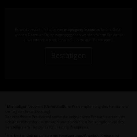
Es wird versucht, Inhalte von
maps.google.com
zu laden. Dabei
können Daten an Dritte weitergegeben werden. Wenn Sie damit
einverstanden sind, klicken Sie bitte auf "Bestätigen".
Bestätigen
Ehemaliger Neupreis (Unverbindliche Preisempfehlung des Herstellers
1
am Tag der Erstzulassung).
Der errechnete Preisvorteil sowie die angegebene Ersparnis errechnet
sich gegenüber der ehemaligen unverbindlichen Preisempfehlung des
Herstellers am Tag der Erstzulassung (Neupreis).
2
Hierbei handelt es sich um ein Finanzierungs-Angebot. Preise sind