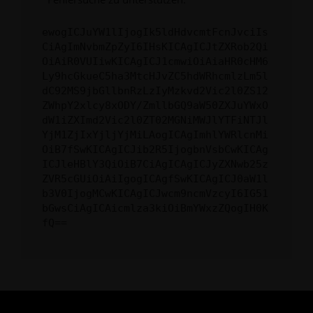
ewogICJuYW1lIjogIk5ldHdvcmtFcnJvciIs
CiAgImNvbmZpZyI6IHsKICAgICJtZXRob2Qi
OiAiR0VUIiwKICAgICJ1cmwiOiAiaHR0cHM6
Ly9hcGkueC5ha3MtcHJvZC5hdWRhcmlzLm5l
dC92MS9jbGllbnRzLzIyMzkvd2Vic2l0ZS12
ZWhpY2xlcy8xODY/ZmllbGQ9aW50ZXJuYWxO
dW1iZXImd2Vic2l0ZT02MGNiMWJlYTFiNTJl
YjM1ZjIxYjljYjMiLAogICAgImhlYWRlcnMi
OiB7fSwKICAgICJib2R5IjogbnVsbCwKICAg
ICJleHBlY3QiOiB7CiAgICAgICJyZXNwb25z
ZVR5cGUiOiAiIgogICAgfSwKICAgICJ0aW1l
b3V0IjogMCwKICAgICJwcm9ncmVzcyI6IG51
bGwsCiAgICAicmlza3kiOiBmYWxzZQogIH0K
fQ==