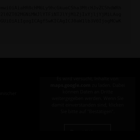
cmwiOiAiaHR0cHM6Ly9hcGkueC5ha3MtcHJvZC5hdWRh
c2l0ZT02MGNiMWJlYTFiNTJlYjM1ZjIxYjljYjMiLAog
cGUiOiAiIgogICAgfSwKICAgICJ0aW1lb3V0IjogMCwK
Es wird versucht, Inhalte von
maps.google.com
zu laden. Dabei
können Daten an Dritte
onischer
weitergegeben werden. Wenn Sie
damit einverstanden sind, klicken
Sie bitte auf "Bestätigen".
Bestätigen