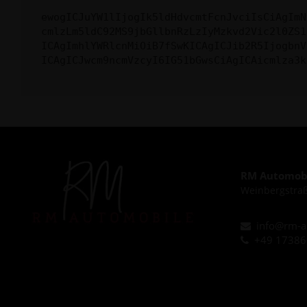
ewogICJuYW1lIjogIk5ldHdvcmtFcnJvciIsCiAgImN
cmlzLm5ldC92MS9jbGllbnRzLzIyMzkvd2Vic2l0ZS1
ICAgImhlYWRlcnMiOiB7fSwKICAgICJib2R5IjogbnV
ICAgICJwcm9ncmVzcyI6IG51bGwsCiAgICAicmlza3k
RM Automobi
Weinbergstraß
info@rm-a
+49 1738