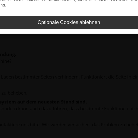
on dritten Werbetreibenden verwendet werden, um Sie auf anderen Webseiten zu ve
ind.
Optionale Cookies ablehnen
indung.
hine?
aden bestimmter Seiten verhindern. Funktioniert die Seite in e
 zu beheben.
bssystem auf dem neuesten Stand sind.
ko, sondern kann auch dazu führen, dass bestimmte Funktionen nic
ontaktiere uns bitte. Wir werden versuchen, das Problem zu behe