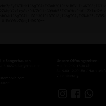
vbmZpZyI6IHsKICAgICJtZXRob2QiOiAiR0VUIiwKICAgICJ1
2ZWhpY2xlcy8xNDU/ZmllbGQ9aW50ZXJuYWxOdW1iZXImd2Vi
sbCwKICAgICJleHBlY3QiOiB7CiAgICAgICJyZXNwb25zZVR5
iOiBmYWxzZQogIH0KfQ==
le Sangerhausen
Unsere Öffnungszeiten:
e 6, 06526 Sangerhausen
Mo.-Fr. 9.00-17.30 Uhr
Sa. 9.00-12.00 Uhr / Nach telef
Vereinbarung.
utomobile.com
600655