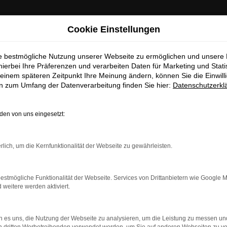
chen Betriebsferien
Cookie Einstellungen
 Info:
In der Zeit
vom 03.08.2026 bis 15.08.2026
haben wir
ie bestmögliche Nutzung unserer Webseite zu ermöglichen und unsere
hierbei Ihre Präferenzen und verarbeiten Daten für Marketing und Stati
ferien.
Am 17.08.2026 sind wir wieder regulär für Sie da.
einem späteren Zeitpunkt Ihre Meinung ändern, können Sie die Einwillig
en zum Umfang der Datenverarbeitung finden Sie hier:
Datenschutzerkl
Sc
en von uns eingesetzt:
EUGBESTAND/FAHRZEU
rlich, um die Kernfunktionalität der Webseite zu gewährleisten.
estmögliche Funktionalität der Webseite. Services von Drittanbietern wie Google 
eitere werden aktiviert.
rt verfügbaren Fahrzeuge zu attraktiven Konditionen, egal o
rn zu unseren aktuellen Öffnungszeiten besichtigen und einen Pr
ufer freuen sich auf Ihre Anfrage und melden sich schnellstmögli
 es uns, die Nutzung der Webseite zu analysieren, um die Leistung zu messen u