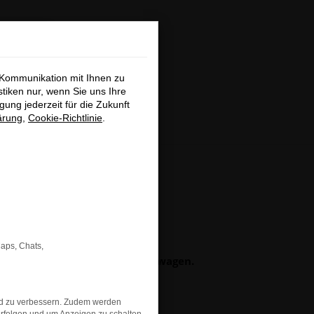
×
 Kommunikation mit Ihnen zu
stiken nur, wenn Sie uns Ihre
ung jederzeit für die Zukunft
ärung
,
Cookie-Richtlinie
.
hließen
GSUCHE
Maps, Chats,
b Neu-, Jahres- oder Gebrauchtwagen.
obefahrt-Termin vereinbaren.
ch bei Ihnen.
nd zu verbessern. Zudem werden