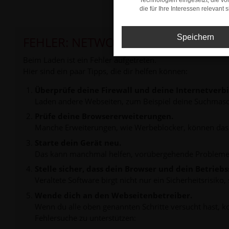
Technologien eingesetzt, die v
die für Ihre Interessen relevant s
Speichern
FEHLER: NETWORK ERROR
Beim Laden ist ein Fehler aufgetreten.
Hier sind ein paar Tipps, die dir helfen können:
Überprüfe deine Firewall und deine Internetverb
Laden andere Webseiten, zum Beispiel deine Suchmasc
Prüfe deine Browsererweiterungen.
Manche Erweiterungen, wie Werbeblocker, können das L
Starte dein Gerät neu.
Das kann manchmal helfen, vorübergehende Probleme
Stelle sicher, dass dein Browser und dein Betrie
Veraltete Software birgt nicht nur ein Sicherheitsrisi
Wende dich an den Webseitenbetreiber.
Wenn du alle oben genannten Schritte versucht hast, k
Fehlersuche zu unterstützen: