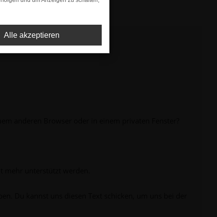
rfolgen und um Anzeigen zu schalten,
Alle akzeptieren
inem anderen Browser oder in einem privaten Fenster?
ht mehr unterstützt werden.
ben. Du kannst uns diesen Text schicken, um uns bei der