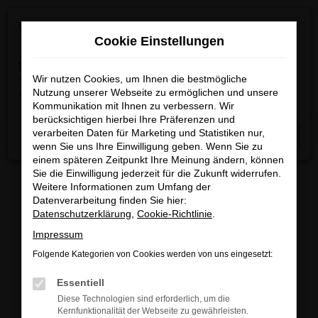
Zum
×
Wir machen Betriebsferien
Hauptinhalt
Cookie Einstellungen
springen
Wichtige Info:
In der Zeit
vom 03.08.2026 bis
15.08.2026
Wir nutzen Cookies, um Ihnen die bestmögliche
haben wir Betriebsferien.
Am 17.08.2026
Nutzung unserer Webseite zu ermöglichen und unsere
sind wir wieder regulär für Sie da.
Kommunikation mit Ihnen zu verbessern. Wir
berücksichtigen hierbei Ihre Präferenzen und
Startseite
Fahrzeugangebote
Fahrzeugbestand
verarbeiten Daten für Marketing und Statistiken nur,
Schließen
wenn Sie uns Ihre Einwilligung geben. Wenn Sie zu
einem späteren Zeitpunkt Ihre Meinung ändern, können
Sie die Einwilligung jederzeit für die Zukunft widerrufen.
Weitere Informationen zum Umfang der
Datenverarbeitung finden Sie hier:
FAHRZEUGBESTAND/FAHRZEUG
Datenschutzerklärung
,
Cookie-Richtlinie
.
Impressum
SUCHE
Folgende Kategorien von Cookies werden von uns eingesetzt:
Essentiell
Sichern Sie sich eines unserer sofort verfügbaren
Diese Technologien sind erforderlich, um die
Fahrzeuge zu attraktiven Konditionen, egal ob
Kernfunktionalität der Webseite zu gewährleisten.