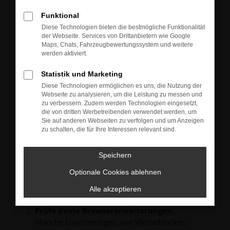
Neu-, Jahres- oder Gebrauchtwagen.
Sie können die Fahrzeuge gern zu unseren aktuellen
Funktional
Öffnungszeiten besichtigen und einen Probefahrt-
Diese Technologien bieten die bestmögliche Funktionalität
Termin vereinbaren.
der Webseite. Services von Drittanbietern wie Google
Unsere Verkäufer freuen sich auf Ihre Anfrage und
Maps, Chats, Fahrzeugbewertungssystem und weitere
melden sich schnellstmöglich bei Ihnen.
werden aktiviert.
Statistik und Marketing
Diese Technologien ermöglichen es uns, die Nutzung der
Webseite zu analysieren, um die Leistung zu messen und
zu verbessern. Zudem werden Technologien eingesetzt,
FEHLER: NETWORK ERROR
die von dritten Werbetreibenden verwendet werden, um
Sie auf anderen Webseiten zu verfolgen und um Anzeigen
zu schalten, die für Ihre Interessen relevant sind.
Beim Laden ist ein Fehler aufgetreten.
Hier sind ein paar Tipps, die dir helfen können:
Speichern
Überprüfe deine Firewall und deine
Internetverbindung.
Optionale Cookies ablehnen
Laden andere Webseiten, zum Beispiel deine
Alle akzeptieren
Suchmaschine?
Prüfe deine Browsererweiterungen.
Manche Erweiterungen, wie Werbeblocker,