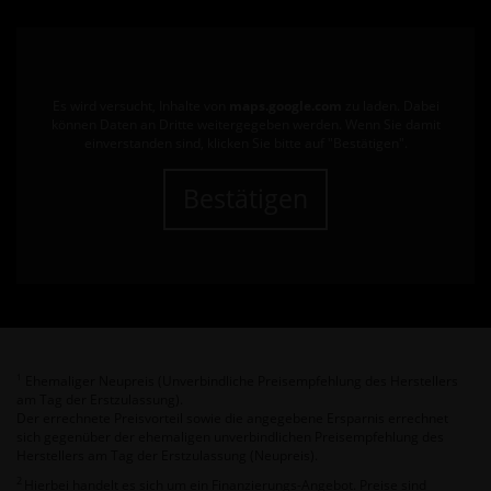
Es wird versucht, Inhalte von
maps.google.com
zu laden. Dabei
können Daten an Dritte weitergegeben werden. Wenn Sie damit
einverstanden sind, klicken Sie bitte auf "Bestätigen".
Bestätigen
Ehemaliger Neupreis (Unverbindliche Preisempfehlung des Herstellers
1
am Tag der Erstzulassung).
Der errechnete Preisvorteil sowie die angegebene Ersparnis errechnet
sich gegenüber der ehemaligen unverbindlichen Preisempfehlung des
Herstellers am Tag der Erstzulassung (Neupreis).
2
Hierbei handelt es sich um ein Finanzierungs-Angebot. Preise sind