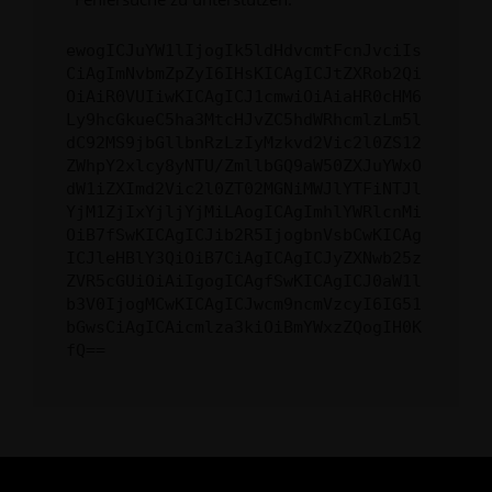
ewogICJuYW1lIjogIk5ldHdvcmtFcnJvciIs
CiAgImNvbmZpZyI6IHsKICAgICJtZXRob2Qi
OiAiR0VUIiwKICAgICJ1cmwiOiAiaHR0cHM6
Ly9hcGkueC5ha3MtcHJvZC5hdWRhcmlzLm5l
dC92MS9jbGllbnRzLzIyMzkvd2Vic2l0ZS12
ZWhpY2xlcy8yNTU/ZmllbGQ9aW50ZXJuYWxO
dW1iZXImd2Vic2l0ZT02MGNiMWJlYTFiNTJl
YjM1ZjIxYjljYjMiLAogICAgImhlYWRlcnMi
OiB7fSwKICAgICJib2R5IjogbnVsbCwKICAg
ICJleHBlY3QiOiB7CiAgICAgICJyZXNwb25z
ZVR5cGUiOiAiIgogICAgfSwKICAgICJ0aW1l
b3V0IjogMCwKICAgICJwcm9ncmVzcyI6IG51
bGwsCiAgICAicmlza3kiOiBmYWxzZQogIH0K
fQ==