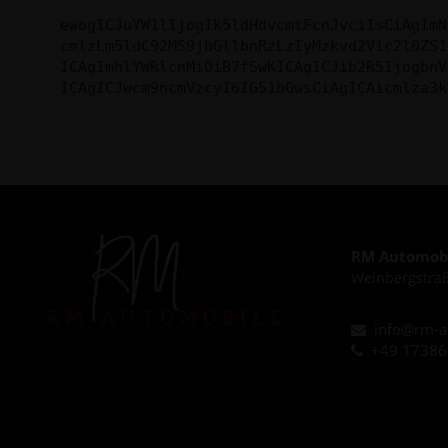
ewogICJuYW1lIjogIk5ldHdvcmtFcnJvciIsCiAgImN
cmlzLm5ldC92MS9jbGllbnRzLzIyMzkvd2Vic2l0ZS1
ICAgImhlYWRlcnMiOiB7fSwKICAgICJib2R5IjogbnV
ICAgICJwcm9ncmVzcyI6IG51bGwsCiAgICAicmlza3k
RM Automobi
Weinbergstraß
info@rm-a
+49 1738