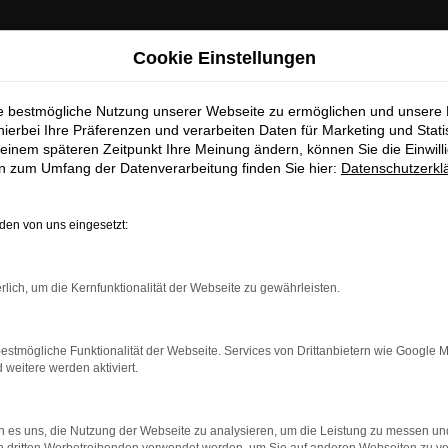
chen Betriebsferien
Cookie Einstellungen
 Info:
In der Zeit
vom 03.08.2026 bis 15.08.2026
haben wir
ie bestmögliche Nutzung unserer Webseite zu ermöglichen und unsere
hierbei Ihre Präferenzen und verarbeiten Daten für Marketing und Stati
ferien.
Am 17.08.2026 sind wir wieder regulär für Sie da.
einem späteren Zeitpunkt Ihre Meinung ändern, können Sie die Einwillig
en zum Umfang der Datenverarbeitung finden Sie hier:
Datenschutzerkl
Sc
en von uns eingesetzt:
EUGBESTAND/FAHRZEU
rlich, um die Kernfunktionalität der Webseite zu gewährleisten.
estmögliche Funktionalität der Webseite. Services von Drittanbietern wie Google 
eitere werden aktiviert.
rt verfügbaren Fahrzeuge zu attraktiven Konditionen, egal o
rn zu unseren aktuellen Öffnungszeiten besichtigen und einen Pr
ufer freuen sich auf Ihre Anfrage und melden sich schnellstmögli
 es uns, die Nutzung der Webseite zu analysieren, um die Leistung zu messen u