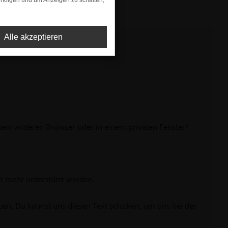
rfolgen und um Anzeigen zu schalten,
Alle akzeptieren
inem anderen Browser oder in einem privaten Fenster?
ht mehr unterstützt werden.
ben. Du kannst uns diesen Text schicken, um uns bei der