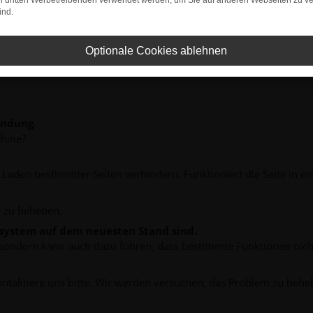
on dritten Werbetreibenden verwendet werden, um Sie auf anderen Webseiten zu ve
ind.
Optionale Cookies ablehnen
indung.
hine?
aden bestimmter Seiten verhindern. Funktioniert die Seite in e
 zu beheben.
bssystem auf dem neuesten Stand sind.
ko, sondern kann auch dazu führen, dass bestimmte Funktionen nic
ontaktiere uns bitte. Wir werden versuchen, das Problem zu behe