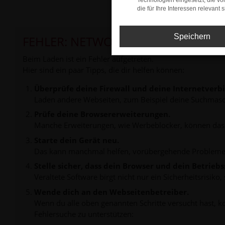
Technologien eingesetzt, die v
die für Ihre Interessen relevant s
Speichern
FEHLER: NETWORK ERROR
Beim Laden ist ein Fehler aufgetreten.
Hier sind ein paar Tipps, die dir helfen können:
Überprüfe deine Firewall und deine Internetverb
Laden andere Webseiten, zum Beispiel deine Suchmasc
Prüfe deine Browsererweiterungen.
Manche Erweiterungen, wie Werbeblocker, können das L
Starte dein Gerät neu.
Das kann manchmal helfen, vorübergehende Probleme
Stelle sicher, dass dein Browser und dein Betrie
Veraltete Software birgt nicht nur ein Sicherheitsrisi
Wende dich an den Webseitenbetreiber.
Wenn du alle oben genannten Schritte versucht hast, k
Fehlersuche zu unterstützen: