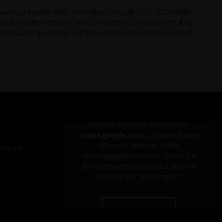
cmwiOiAiaHR0cHM6Ly9hcGkueC5ha3MtcHJvZC5hdWRh
c2l0ZT02MGNiMWJlYTFiNTJlYjM1ZjIxYjljYjMiLAog
cGUiOiAiIgogICAgfSwKICAgICJ0aW1lb3V0IjogMCwK
Es wird versucht, Inhalte von
maps.google.com
zu laden. Dabei
können Daten an Dritte
onischer
weitergegeben werden. Wenn Sie
damit einverstanden sind, klicken
Sie bitte auf "Bestätigen".
Bestätigen