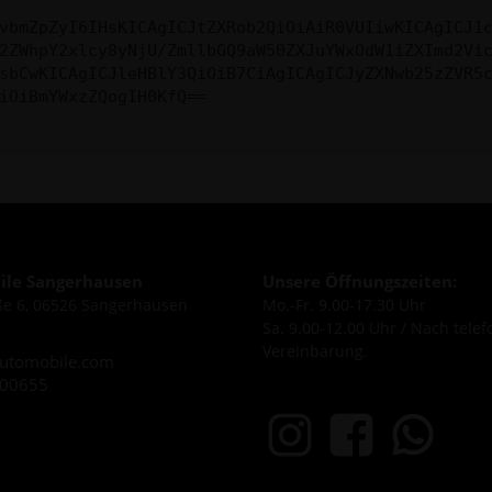
vbmZpZyI6IHsKICAgICJtZXRob2QiOiAiR0VUIiwKICAgICJ1
2ZWhpY2xlcy8yNjU/ZmllbGQ9aW50ZXJuYWxOdW1iZXImd2Vi
sbCwKICAgICJleHBlY3QiOiB7CiAgICAgICJyZXNwb25zZVR5
iOiBmYWxzZQogIH0KfQ==
le Sangerhausen
Unsere Öffnungszeiten:
e 6, 06526 Sangerhausen
Mo.-Fr. 9.00-17.30 Uhr
Sa. 9.00-12.00 Uhr / Nach telef
Vereinbarung.
utomobile.com
600655