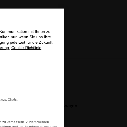
×
 Kommunikation mit Ihnen zu
stiken nur, wenn Sie uns Ihre
ung jederzeit für die Zukunft
ärung
,
Cookie-Richtlinie
.
hließen
GSUCHE
Maps, Chats,
b Neu-, Jahres- oder Gebrauchtwagen.
obefahrt-Termin vereinbaren.
ch bei Ihnen.
nd zu verbessern. Zudem werden