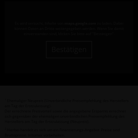
Es wird versucht, Inhalte von
maps.google.com
zu laden. Dabei
können Daten an Dritte weitergegeben werden. Wenn Sie damit
einverstanden sind, klicken Sie bitte auf "Bestätigen".
Bestätigen
Ehemaliger Neupreis (Unverbindliche Preisempfehlung des Herstellers
1
am Tag der Erstzulassung).
Der errechnete Preisvorteil sowie die angegebene Ersparnis errechnet
sich gegenüber der ehemaligen unverbindlichen Preisempfehlung des
Herstellers am Tag der Erstzulassung (Neupreis).
2
Hierbei handelt es sich um ein Finanzierungs-Angebot. Preise sind
Bruttopreise. Irrtümer vorbehalten.