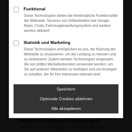
Neu-, Jahres- oder Gebrauchtwagen.
Sie können die Fahrzeuge gern zu unseren aktuellen
Funktional
Öffnungszeiten besichtigen und einen Probefahrt-
Diese Technologien bieten die bestmögliche Funktionalität
Termin vereinbaren.
der Webseite. Services von Drittanbietern wie Google
Unsere Verkäufer freuen sich auf Ihre Anfrage und
Maps, Chats, Fahrzeugbewertungssystem und weitere
melden sich schnellstmöglich bei Ihnen.
werden aktiviert.
Statistik und Marketing
Diese Technologien ermöglichen es uns, die Nutzung der
Webseite zu analysieren, um die Leistung zu messen und
zu verbessern. Zudem werden Technologien eingesetzt,
FEHLER: NETWORK ERROR
die von dritten Werbetreibenden verwendet werden, um
Sie auf anderen Webseiten zu verfolgen und um Anzeigen
zu schalten, die für Ihre Interessen relevant sind.
Beim Laden ist ein Fehler aufgetreten.
Hier sind ein paar Tipps, die dir helfen können:
Speichern
Überprüfe deine Firewall und deine
Internetverbindung.
Optionale Cookies ablehnen
Laden andere Webseiten, zum Beispiel deine
Alle akzeptieren
Suchmaschine?
Prüfe deine Browsererweiterungen.
Manche Erweiterungen, wie Werbeblocker,