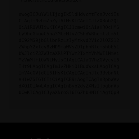
ewogICJuYW1lIjogIk5ldHdvcmtFcnJvciIs
CiAgImNvbmZpZyI6IHsKICAgICJtZXRob2Qi
OiAiR0VUIiwKICAgICJ1cmwiOiAiaHR0cHM6
Ly9hcGkueC5ha3MtcHJvZC5hdWRhcmlzLm5l
dC92MS9jbGllbnRzLzIyMzkvd2Vic2l0ZS12
ZWhpY2xlcy8zMD9maWVsZD1pbnRlcm5hbE51
bWJlciZ3ZWJzaXRlPTYwY2IxYmVhMWI1MmVi
MzVmMjFiOWNiMyIsCiAgICAiaGVhZGVycyI6
IHt9LAogICAgImJvZHkiOiBudWxsLAogICAg
ImV4cGVjdCI6IHsKICAgICAgInJlc3BvbnNl
VHlwZSI6ICIiCiAgICB9LAogICAgInRpbWVv
dXQiOiAwLAogICAgInByb2dyZXNzIjogbnVs
bCwKICAgICJyaXNreSI6IGZhbHNlCiAgfQp9