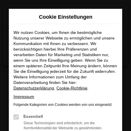
Zum
×
Wir machen Betriebsferien
Hauptinhalt
Cookie Einstellungen
springen
Wichtige Info:
In der Zeit
vom 03.08.2026 bis
15.08.2026
Wir nutzen Cookies, um Ihnen die bestmögliche
haben wir Betriebsferien.
Am 17.08.2026
Nutzung unserer Webseite zu ermöglichen und unsere
sind wir wieder regulär für Sie da.
Kommunikation mit Ihnen zu verbessern. Wir
berücksichtigen hierbei Ihre Präferenzen und
Startseite
Fahrzeugangebote
Fahrzeugbestand
verarbeiten Daten für Marketing und Statistiken nur,
Schließen
wenn Sie uns Ihre Einwilligung geben. Wenn Sie zu
einem späteren Zeitpunkt Ihre Meinung ändern, können
Sie die Einwilligung jederzeit für die Zukunft widerrufen.
Weitere Informationen zum Umfang der
Datenverarbeitung finden Sie hier:
FAHRZEUGBESTAND/FAHRZEUG
Datenschutzerklärung
,
Cookie-Richtlinie
.
Impressum
SUCHE
Folgende Kategorien von Cookies werden von uns eingesetzt:
Essentiell
Sichern Sie sich eines unserer sofort verfügbaren
Diese Technologien sind erforderlich, um die
Fahrzeuge zu attraktiven Konditionen, egal ob
Kernfunktionalität der Webseite zu gewährleisten.