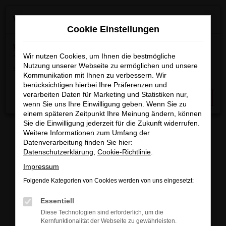
Zum
×
Wir machen Betriebsferien
Hauptinhalt
Cookie Einstellungen
springen
Wichtige Info:
In der Zeit
vom 03.08.2026 bis
15.08.2026
Wir nutzen Cookies, um Ihnen die bestmögliche
haben wir Betriebsferien.
Am 17.08.2026
Nutzung unserer Webseite zu ermöglichen und unsere
sind wir wieder regulär für Sie da.
Kommunikation mit Ihnen zu verbessern. Wir
berücksichtigen hierbei Ihre Präferenzen und
Startseite
Fahrzeugangebote
Fahrzeugbestand
verarbeiten Daten für Marketing und Statistiken nur,
Schließen
wenn Sie uns Ihre Einwilligung geben. Wenn Sie zu
einem späteren Zeitpunkt Ihre Meinung ändern, können
Sie die Einwilligung jederzeit für die Zukunft widerrufen.
Weitere Informationen zum Umfang der
Datenverarbeitung finden Sie hier:
FAHRZEUGBESTAND/FAHRZEUG
Datenschutzerklärung
,
Cookie-Richtlinie
.
Impressum
SUCHE
Folgende Kategorien von Cookies werden von uns eingesetzt:
Essentiell
Sichern Sie sich eines unserer sofort verfügbaren
Diese Technologien sind erforderlich, um die
Fahrzeuge zu attraktiven Konditionen, egal ob
Kernfunktionalität der Webseite zu gewährleisten.