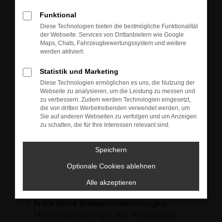
Neu-, Jahres- oder Gebrauchtwagen.
Sie können die Fahrzeuge gern zu unseren aktuellen
Funktional
Öffnungszeiten besichtigen und einen Probefahrt-
Diese Technologien bieten die bestmögliche Funktionalität
Termin vereinbaren.
der Webseite. Services von Drittanbietern wie Google
Unsere Verkäufer freuen sich auf Ihre Anfrage und
Maps, Chats, Fahrzeugbewertungssystem und weitere
melden sich schnellstmöglich bei Ihnen.
werden aktiviert.
Statistik und Marketing
Diese Technologien ermöglichen es uns, die Nutzung der
Webseite zu analysieren, um die Leistung zu messen und
zu verbessern. Zudem werden Technologien eingesetzt,
FEHLER: NETWORK ERROR
die von dritten Werbetreibenden verwendet werden, um
Sie auf anderen Webseiten zu verfolgen und um Anzeigen
zu schalten, die für Ihre Interessen relevant sind.
Beim Laden ist ein Fehler aufgetreten.
Hier sind ein paar Tipps, die dir helfen können:
Speichern
Überprüfe deine Firewall und deine
Internetverbindung.
Optionale Cookies ablehnen
Laden andere Webseiten, zum Beispiel deine
Alle akzeptieren
Suchmaschine?
Prüfe deine Browsererweiterungen.
Manche Erweiterungen, wie Werbeblocker,