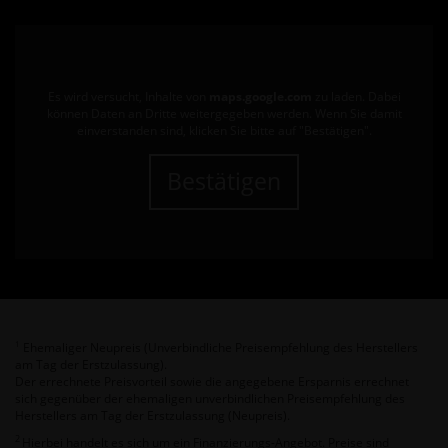
Es wird versucht, Inhalte von
maps.google.com
zu laden. Dabei
können Daten an Dritte weitergegeben werden. Wenn Sie damit
einverstanden sind, klicken Sie bitte auf "Bestätigen".
Bestätigen
Ehemaliger Neupreis (Unverbindliche Preisempfehlung des Herstellers
1
am Tag der Erstzulassung).
Der errechnete Preisvorteil sowie die angegebene Ersparnis errechnet
sich gegenüber der ehemaligen unverbindlichen Preisempfehlung des
Herstellers am Tag der Erstzulassung (Neupreis).
2
Hierbei handelt es sich um ein Finanzierungs-Angebot. Preise sind