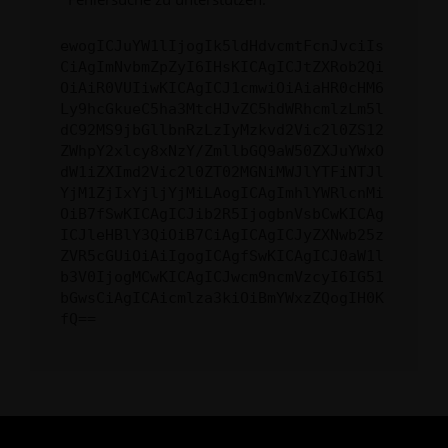
ewogICJuYW1lIjogIk5ldHdvcmtFcnJvciIs
CiAgImNvbmZpZyI6IHsKICAgICJtZXRob2Qi
OiAiR0VUIiwKICAgICJ1cmwiOiAiaHR0cHM6
Ly9hcGkueC5ha3MtcHJvZC5hdWRhcmlzLm5l
dC92MS9jbGllbnRzLzIyMzkvd2Vic2l0ZS12
ZWhpY2xlcy8xNzY/ZmllbGQ9aW50ZXJuYWxO
dW1iZXImd2Vic2l0ZT02MGNiMWJlYTFiNTJl
YjM1ZjIxYjljYjMiLAogICAgImhlYWRlcnMi
OiB7fSwKICAgICJib2R5IjogbnVsbCwKICAg
ICJleHBlY3QiOiB7CiAgICAgICJyZXNwb25z
ZVR5cGUiOiAiIgogICAgfSwKICAgICJ0aW1l
b3V0IjogMCwKICAgICJwcm9ncmVzcyI6IG51
bGwsCiAgICAicmlza3kiOiBmYWxzZQogIH0K
fQ==